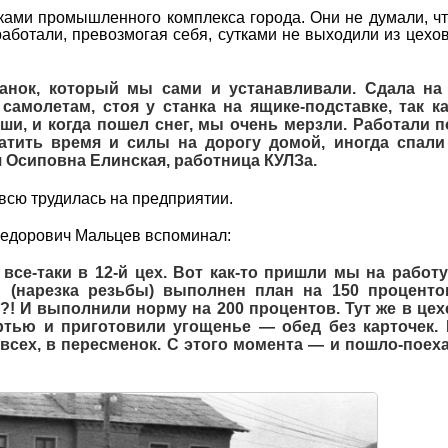
ами промышленного комплекса города. Они не думали, чт
аботали, превозмогая себя, сутками не выходили из цехов
анок, который мы сами и устанавливали. Сдала на
амолетам, стоя у станка на ящике-подставке, так ка
ши, и когда пошел снег, мы очень мерзли. Работали п
ратить время и силы на дорогу домой, иногда спали 
 Осиповна Елинская, работница КУЛЗа.
 всю трудилась на предприятии.
Федорович Мальцев вспоминал:
все-таки в 12-й цех. Вот как-то пришли мы на работ
и (нарезка резьбы) выполнен план на 150 проценто
х?! И выполнили норму на 200 процентов. Тут же в цех
ртью и приготовили угощенье — обед без карточек. 
всех, в пересменок. С этого момента — и пошло-поех