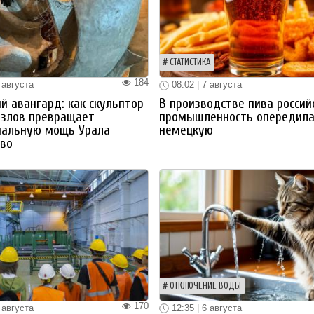
СТАТИСТИКА
184
 августа
08:02 | 7 августа
й авангард: как скульптор
В производстве пива россий
озлов превращает
промышленность опередил
иальную мощь Урала
немецкую
тво
ОТКЛЮЧЕНИЕ ВОДЫ
170
 августа
12:35 | 6 августа