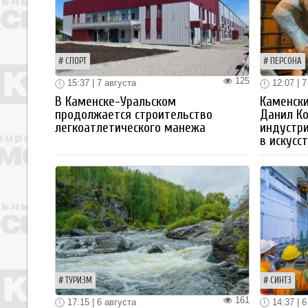
СПОРТ
ПЕРСОНА
125
15:37 | 7 августа
12:07 | 7
В Каменске-Уральском
Каменски
продолжается строительство
Данил К
легкоатлетического манежа
индустр
в искусс
ТУРИЗМ
СИНТЗ
161
17:15 | 6 августа
14:37 | 6