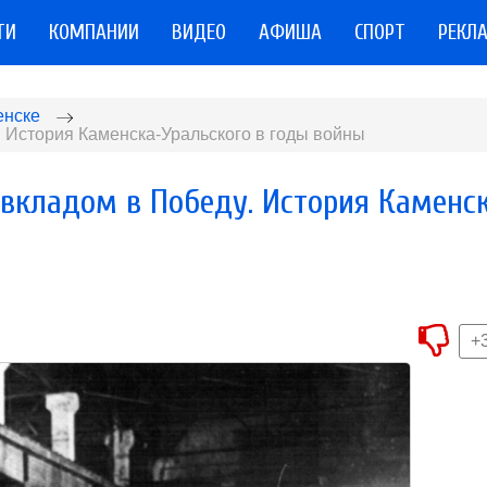
ТИ
КОМПАНИИ
ВИДЕО
АФИША
СПОРТ
РЕКЛ
енске
 История Каменска-Уральского в годы войны
вкладом в Победу. История Каменс
+