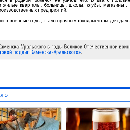
еся в родной Каменск, не узнали его. В два с полови
е жилые кварталы, больницы, школы, клубы, магазины…
роизводственных предприятий.
ями в военные годы, стало прочным фундаментом для дал
аменска-Уральского в годы Великой Отечественной вой
довой подвиг Каменска-Уральского»
.
ого