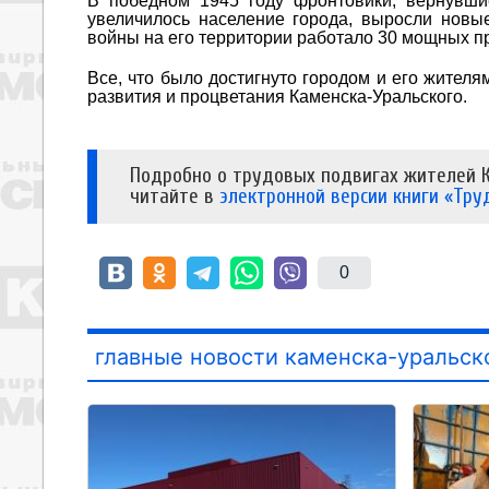
В победном 1945 году фронтовики, вернувши
увеличилось население города, выросли новы
войны на его территории работало 30 мощных п
Все, что было достигнуто городом и его жител
развития и процветания Каменска-Уральского.
Подробно о трудовых подвигах жителей К
читайте в
электронной версии книги «Тру
0
главные новости каменска-уральск