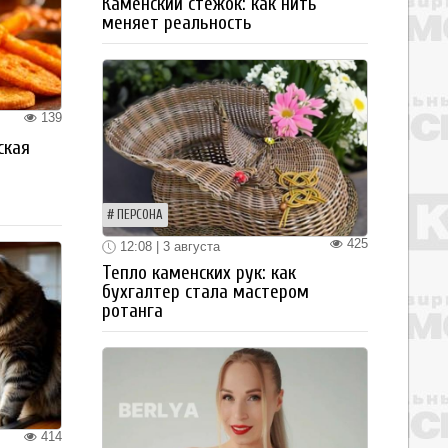
Каменский стежок: как нить
меняет реальность
139
ская
а
ПЕРСОНА
425
12:08 | 3 августа
Тепло каменских рук: как
бухгалтер стала мастером
ротанга
414