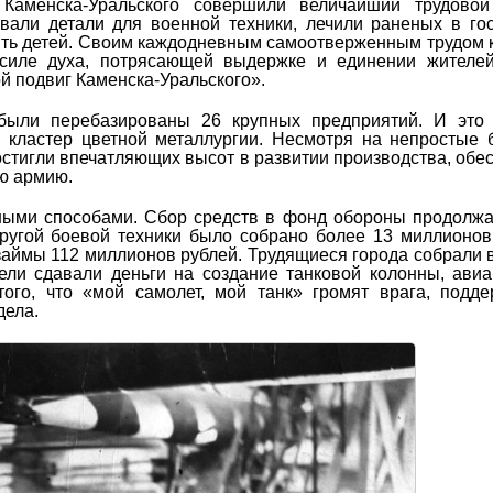
Каменска-Уральского совершили величайший трудовой 
вали детали для военной техники, лечили раненых в го
стить детей. Своим каждодневным самоотверженным трудом
силе духа, потрясающей выдержке и единении жителей
 подвиг Каменска-Уральского».
были перебазированы 26 крупных предприятий. И это 
кластер цветной металлургии. Несмотря на непростые 
достигли впечатляющих высот в развитии производства, обе
ю армию.
ными способами. Сбор средств в фонд обороны продолж
другой боевой техники было собрано более 13 миллионов
 займы 112 миллионов рублей. Трудящиеся города собрали 
ели сдавали деньги на создание танковой колонны, ави
того, что «мой самолет, мой танк» громят врага, подд
дела.