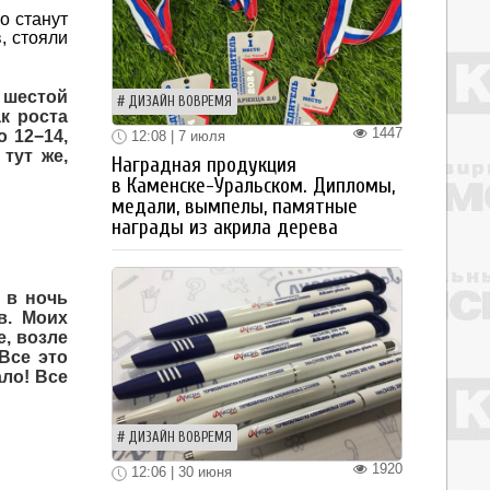
о станут
, стояли
 шестой
ДИЗАЙН ВОВРЕМЯ
к роста
1447
о 12−14,
12:08 | 7 июля
тут же,
Наградная продукция
в Каменске-Уральском. Дипломы,
медали, вымпелы, памятные
награды из акрила дерева
у в ночь
в. Моих
е, возле
Все это
ало! Все
ДИЗАЙН ВОВРЕМЯ
1920
12:06 | 30 июня