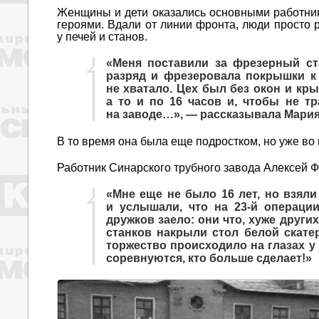
Женщины и дети оказались основными работник
героями. Вдали от линии фронта, люди просто р
у печей и станов.
«Меня поставили за фрезерный ст
разряд и фрезеровала покрышки к с
не хватало. Цех был без окон и кры
а то и по 16 часов и, чтобы не т
на заводе…», — рассказывала Мария
В то время она была еще подростком, но уже во
Работник Синарского трубного завода Алексей 
«Мне еще не было 16 лет, но взяли 
и услышали, что на 23-й операци
дружков заело: они что, хуже други
станков накрыли стол белой скате
торжество происходило на глазах у 
соревнуются, кто больше сделает!»