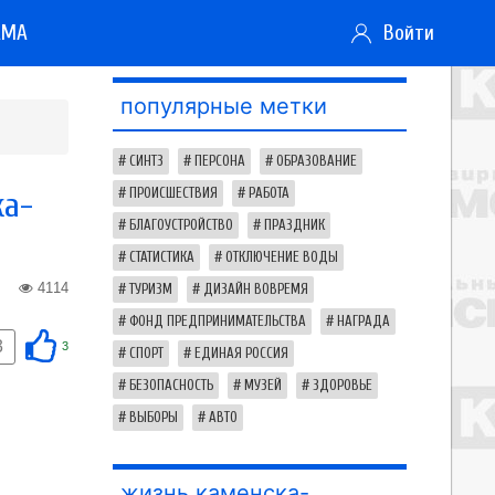
АМА
Войти
популярные метки
СИНТЗ
ПЕРСОНА
ОБРАЗОВАНИЕ
ка-
ПРОИСШЕСТВИЯ
РАБОТА
БЛАГОУСТРОЙСТВО
ПРАЗДНИК
СТАТИСТИКА
ОТКЛЮЧЕНИЕ ВОДЫ
4114
ТУРИЗМ
ДИЗАЙН ВОВРЕМЯ
ФОНД ПРЕДПРИНИМАТЕЛЬСТВА
НАГРАДА
3
3
СПОРТ
ЕДИНАЯ РОССИЯ
БЕЗОПАСНОСТЬ
МУЗЕЙ
ЗДОРОВЬЕ
ВЫБОРЫ
АВТО
жизнь каменска-