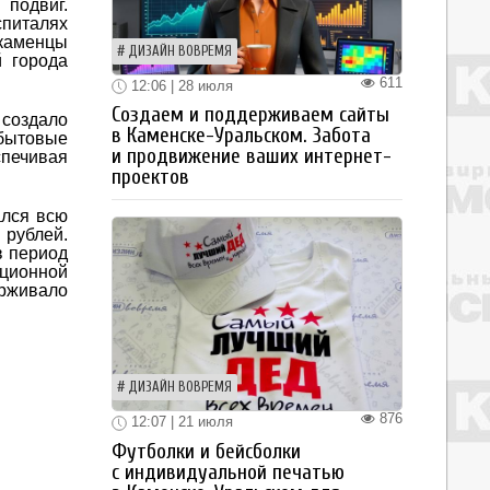
подвиг.
спиталях
 каменцы
ДИЗАЙН ВОВРЕМЯ
 города
611
12:06 | 28 июля
Создаем и поддерживаем сайты
создало
в Каменске-Уральском. Забота
бытовые
и продвижение ваших интернет-
спечивая
проектов
ался всю
 рублей.
в период
ационной
ерживало
ДИЗАЙН ВОВРЕМЯ
876
12:07 | 21 июля
Футболки и бейсболки
с индивидуальной печатью