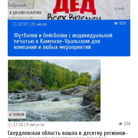
ДИЗАЙН ВОВРЕМЯ
929
12:07 | 21 июля
Футболки и бейсболки с индивидуальной
печатью в Каменске-Уральском для
компаний и любых мероприятий
ТУРИЗМ
234
17:15 | 6 августа
Свердловская область вошла в десятку регионов-