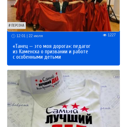
ПЕРСОНА
1227
12:01 | 22 июля
«Танец — это моя дорога»: педагог
из Каменска о призвании и работе
с особенными детьми