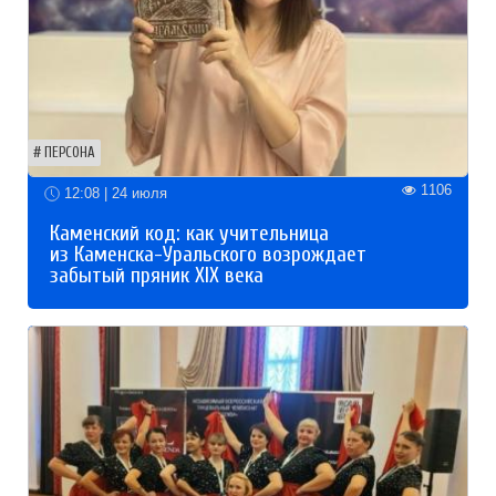
ПЕРСОНА
1106
12:08 | 24 июля
Каменский код: как учительница
из Каменска-Уральского возрождает
забытый пряник XIX века