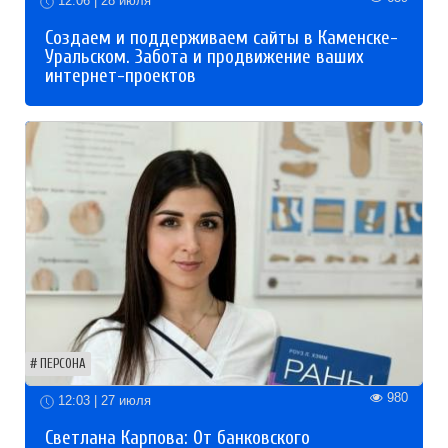
12:06 | 28 июля
Создаем и поддерживаем сайты в Каменске-
Уральском. Забота и продвижение ваших
интернет-проектов
ПЕРСОНА
980
12:03 | 27 июля
Светлана Карпова: От банковского