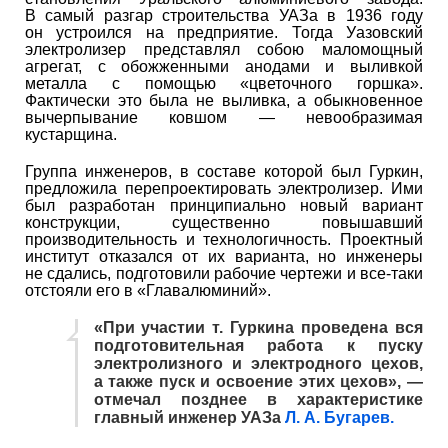
В самый разгар строительства УАЗа в 1936 году
он устроился на предприятие. Тогда Уазовский
электролизер представлял собою маломощный
агрегат, с обожженными анодами и выливкой
металла с помощью «цветочного горшка».
Фактически это была не выливка, а обыкновенное
вычерпывание ковшом — невообразимая
кустарщина.
Группа инженеров, в составе которой был Гуркин,
предложила перепроектировать электролизер. Ими
был разработан принципиально новый вариант
конструкции, существенно повышавший
производительность и технологичность. Проектный
институт отказался от их варианта, но инженеры
не сдались, подготовили рабочие чертежи и все-таки
отстояли его в «Главалюминий».
«При участии т. Гуркина проведена вся
подготовительная работа к пуску
электролизного и электродного цехов,
а также пуск и освоение этих цехов», —
отмечал позднее в характеристике
главный инженер УАЗа
Л. А. Бугарев.