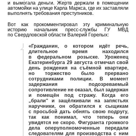
и вымогала деньги. Жертв держали в помещении
автомойки на улице Карла Маркса, где их заставляли
выполнять требования преступников.
Вот как прокомментировал эту криминальную
историю начальник пресс-службы ГУ МВД
по Свердловской области Валерий Горелых:
«Гражданин, о котором идёт речь,
длительное время находился
в федеральном розыске. Уроженец
Екатеринбурга 29 августа отмечал свой
день рождения на съёмной квартире,
но торжество было прервано
сотрудниками полиции. В момент
задержания подозреваемый
сопротивление не оказал, был задержан
и помещён под стражу. Когда его
„брали“ и защёлкивали на запястьях
наручники, он обратился к сыщикам
с просьбой дать обнять свою подругу,
так как понимал, что теперь они
увидятся не скоро. Фигуранта громкого
дела оперуполномоченные передали
следователям для производства с ним