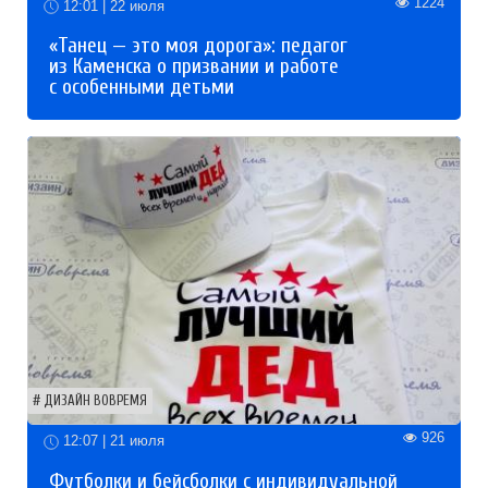
1224
12:01 | 22 июля
«Танец — это моя дорога»: педагог
из Каменска о призвании и работе
с особенными детьми
ДИЗАЙН ВОВРЕМЯ
926
12:07 | 21 июля
Футболки и бейсболки с индивидуальной