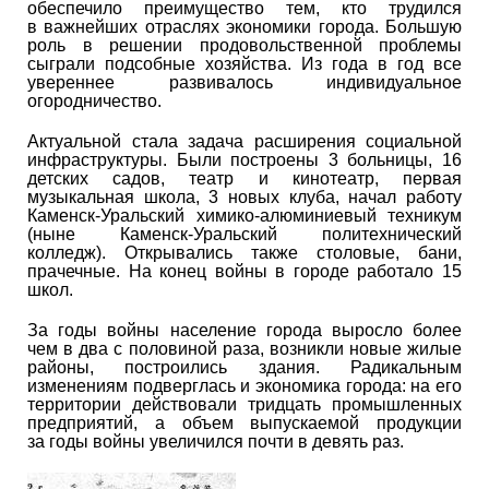
обеспечило преимущество тем, кто трудился
в важнейших отраслях экономики города. Большую
роль в решении продовольственной проблемы
сыграли подсобные хозяйства. Из года в год все
увереннее развивалось индивидуальное
огородничество.
Актуальной стала задача расширения социальной
инфраструктуры. Были построены 3 больницы, 16
детских садов, театр и кинотеатр, первая
музыкальная школа, 3 новых клуба, начал работу
Каменск-Уральский химико-алюминиевый техникум
(ныне Каменск-Уральский политехнический
колледж). Открывались также столовые, бани,
прачечные. На конец войны в городе работало 15
школ.
За годы войны население города выросло более
чем в два с половиной раза, возникли новые жилые
районы, построились здания. Радикальным
изменениям подверглась и экономика города: на его
территории действовали тридцать промышленных
предприятий, а объем выпускаемой продукции
за годы войны увеличился почти в девять раз.