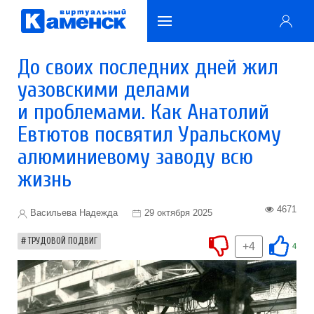
До своих последних дней жил
уазовскими делами
и проблемами. Как Анатолий
Евтютов посвятил Уральскому
алюминиевому заводу всю
жизнь
4671
Васильева Надежда
29 октября 2025
ТРУДОВОЙ ПОДВИГ
+4
4