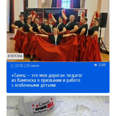
ПЕРСОНА
1146
12:01 | 22 июля
«Танец — это моя дорога»: педагог
из Каменска о призвании и работе
с особенными детьми