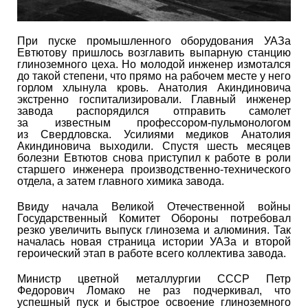
При пуске промышленного оборудования УАЗа
Евтютову пришлось возглавить выпарную станцию
глиноземного цеха. Но молодой инженер измотался
до такой степени, что прямо на рабочем месте у него
горлом хлынула кровь. Анатолия Акиндиновича
экстренно госпитализировали. Главный инженер
завода распорядился отправить самолет
за известным профессором-пульмонологом
из Свердловска. Усилиями медиков Анатолия
Акиндиновича выходили. Спустя шесть месяцев
болезни Евтютов снова приступил к работе в роли
старшего инженера производственно-технического
отдела, а затем главного химика завода.
Ввиду начала Великой Отечественной войны
Государственный Комитет Обороны потребовал
резко увеличить выпуск глинозема и алюминия. Так
началась новая страница истории УАЗа и второй
героический этап в работе всего коллектива завода.
Министр цветной металлургии СССР Петр
Федорович Ломако не раз подчеркивал, что
успешный пуск и быстрое освоение глиноземного