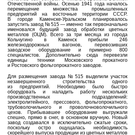
Отечественной войны. Осенью 1941 года началось
перемещение множества промышленных
предприятий на восточные территории СССР.
В городе Каменске-Уральском планировалось
запустить завод № 515 — именно так первоначально
именовался будущий завод обработки цветных
металлов (ОЦМ). Всего за три месяца из города
Кольчугино в Каменск прибыли 246
железнодорожных вагонов, перевозивших
заводское оборудование и примерно 800
специалистов. Дополнительно сюда перевезли
единицы техники Московского прокатного
и Ростовского фольгопрокатного заводов.
Для размещения завода № 515 выделили участок
незавершенного строительства одного
из предприятий. Необходимо было быстро
оборудовать и наладить работу нескольких
производственных подразделений:
электролитейного, прессового, фольгопрокатного,
трубоволочильного и проволочноволочильного
цехов. Прибывавшее оборудование выгружали
спешно, прямо в снег, в основном вручную. Новый
завод создавался в исключительно сжатые сроки,
поскольку остро ощущалась необходимость
скорейшего выпуска продукции из цветных металлов