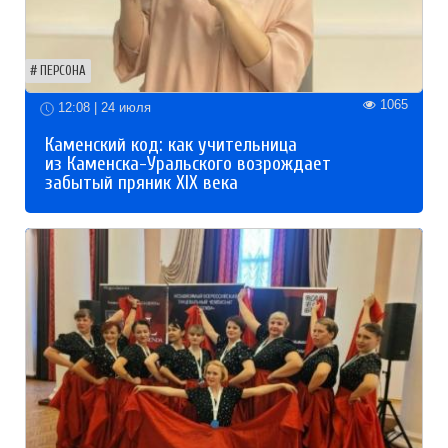
ПЕРСОНА
1065
12:08 | 24 июля
Каменский код: как учительница
из Каменска-Уральского возрождает
забытый пряник XIX века