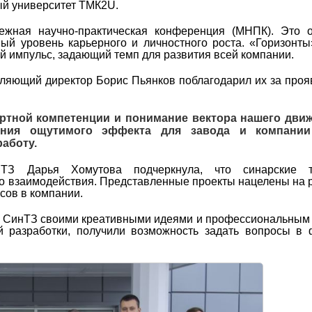
й университет ТМК2U.
жная научно-практическая конференция (МНПК). Это о
вый уровень карьерного и личностного роста. «Горизонт
 импульс, задающий темп для развития всей компании.
ляющий директор Борис Пьянков поблагодарил их за про
ртной компетенции и понимание вектора нашего дви
ения ощутимого эффекта для завода и компании
аботу.
ТЗ Дарья Хомутова подчеркнула, что синарские т
о взаимодействия. Представленные проекты нацелены на 
сов в компании.
ми СинТЗ своими креативными идеями и профессиональным
 разработки, получили возможность задать вопросы в 