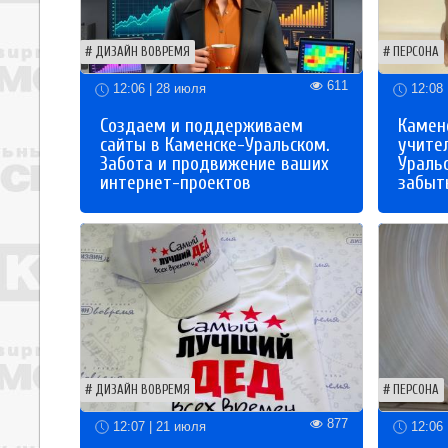
ДИЗАЙН ВОВРЕМЯ
ПЕРСОНА
611
12:06 | 28 июля
12:08 
Создаем и поддерживаем
Каменс
сайты в Каменске-Уральском.
учите
Забота и продвижение ваших
Ураль
интернет-проектов
забыты
ДИЗАЙН ВОВРЕМЯ
ПЕРСОНА
877
12:07 | 21 июля
12:06 