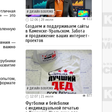
тличная
ДИЗАЙН ВОВРЕМЯ
ы» — это
611
12:06 | 28 июля
Создаем и поддерживаем сайты
явленную
в Каменске-Уральском. Забота
и продвижение ваших интернет-
проектов
жения —
 важно
рубники
развитие
 опытом,
формате
ДИЗАЙН ВОВРЕМЯ
877
12:07 | 21 июля
Футболки и бейсболки
с индивидуальной печатью