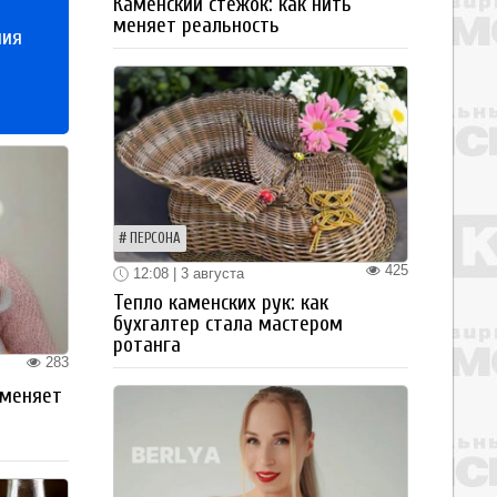
Каменский стежок: как нить
меняет реальность
ния
ПЕРСОНА
425
12:08 | 3 августа
Тепло каменских рук: как
бухгалтер стала мастером
ротанга
283
 меняет