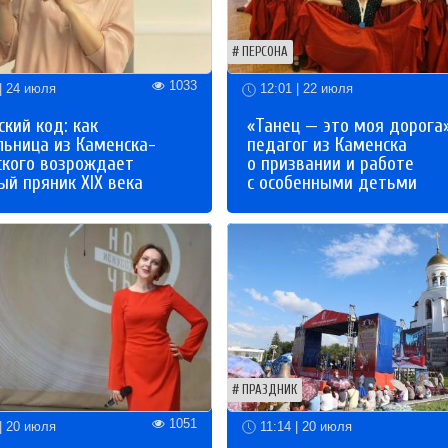
ПЕРСОНА
1033
| 24 июля
12:01 | 22 июля
кий код: как
«Танец — это моя дорога»
льница из Каменска-
педагог из Каменска
ского возрождает
о призвании и работе
й пряник XIX века
с особенными детьми
ПРАЗДНИК
1051
| 20 июля
11:14 | 20 июля