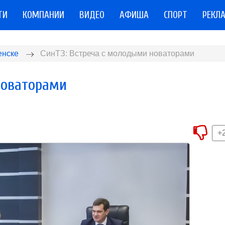
ТИ
КОМПАНИИ
ВИДЕО
АФИША
СПОРТ
РЕКЛ
енске
СинТЗ: Встреча с молодыми новаторами
новаторами
+