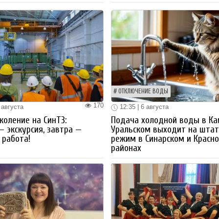
ОТКЛЮЧЕНИЕ ВОДЫ
170
 августа
12:35 | 6 августа
коление на СинТЗ:
Подача холодной воды в Ка
— экскурсия, завтра —
Уральском выходит на шта
работа!
режим в Синарском и Красн
районах