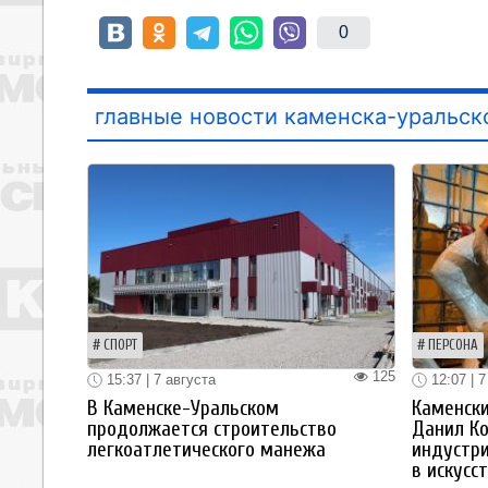
0
главные новости каменска-уральск
СПОРТ
ПЕРСОНА
125
15:37 | 7 августа
12:07 | 7
В Каменске-Уральском
Каменски
продолжается строительство
Данил К
легкоатлетического манежа
индустр
в искусс