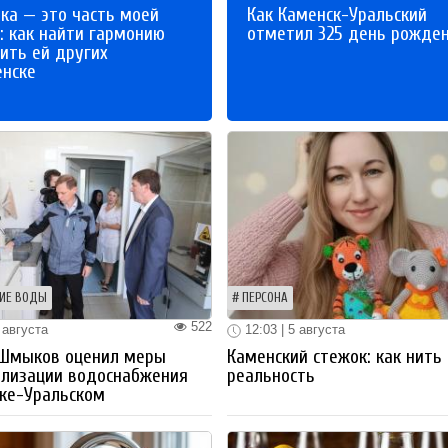
ка — это часть моей
Как Каменск-Уральский
: как найти гармонию
отметил 325 день рожде
ить ей других
енске
ИЕ ВОДЫ
ПЕРСОНА
522
 августа
12:03 | 5 августа
 Шмыков оценил меры
Каменский стежок: как нить
ализации водоснабжения
реальность
ке-Уральском