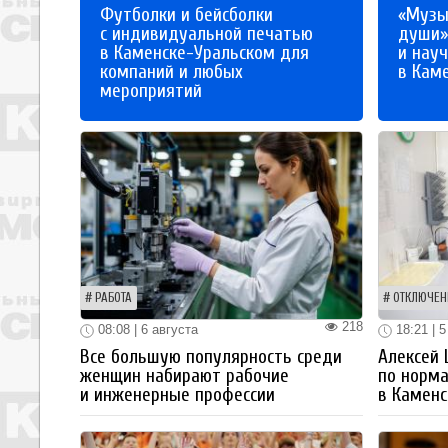
Футболки и бейсболки
«Музы
с индивидуальной печатью
души»
в Каменске-Уральском для
и науч
компаний и любых
в Кам
мероприятий
РАБОТА
ОТКЛЮЧЕН
218
08:08 | 6 августа
18:21 | 5
Все большую популярность среди
Алексей
женщин набирают рабочие
по норм
и инженерные профессии
в Каменс