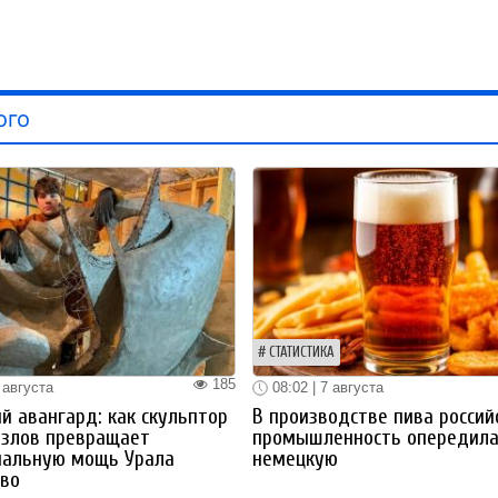
ого
СТАТИСТИКА
185
 августа
08:02 | 7 августа
й авангард: как скульптор
В производстве пива россий
озлов превращает
промышленность опередил
иальную мощь Урала
немецкую
тво