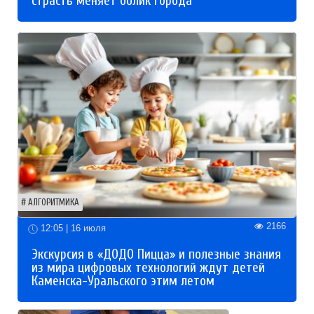
страсть меняет облик города
АЛГОРИТМИКА
2166
12:05 | 16 июля
Экскурсия в «ДОДО Пицца» и полезные знания
из мира цифровых технологий ждут детей
Каменска-Уральского этим летом