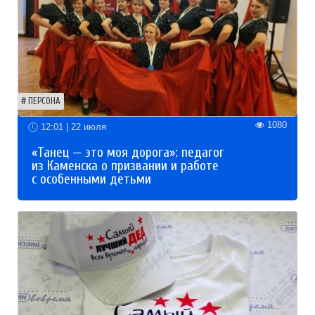
ПЕРСОНА
1080
12:01 | 22 июля
«Танец — это моя дорога»: педагог
из Каменска о призвании и работе
с особенными детьми