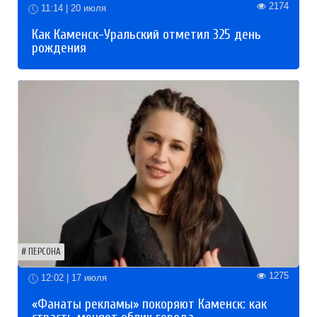
2174
11:14 | 20 июля
Как Каменск-Уральский отметил 325 день
рождения
ПЕРСОНА
1275
12:02 | 17 июля
«Фанаты рекламы» покоряют Каменск: как