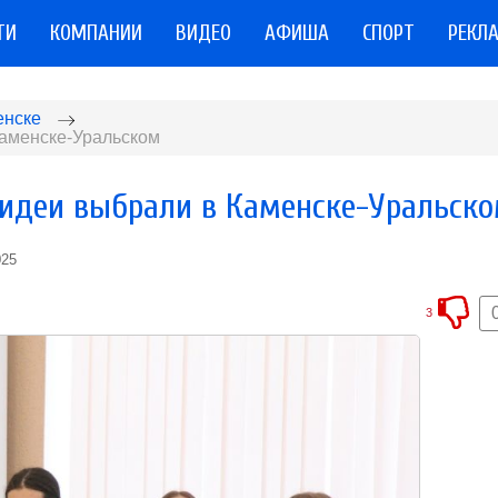
ТИ
КОМПАНИИ
ВИДЕО
АФИША
СПОРТ
РЕКЛ
енске
аменске-Уральском
идеи выбрали в Каменске-Уральск
025
3