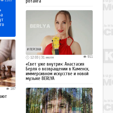
2163
ротанга
»
ра
ут
го
ПЕРСОНА
911
12:03 | 31 июля
«Свет уже внутри»: Анастасия
Берля о возвращении в Каменск,
иммерсивном искусстве и новой
музыке BERLYA
187
рают