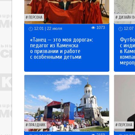
ПЕРСОНА
ДИЗАЙН В
1073
12:01 | 22 июля
12:07 
«Танец — это моя дорога»:
Футбо
педагог из Каменска
с инд
о призвании и работе
в Кам
с особенными детьми
компа
мероп
ПРАЗДНИК
ПЕРСОНА