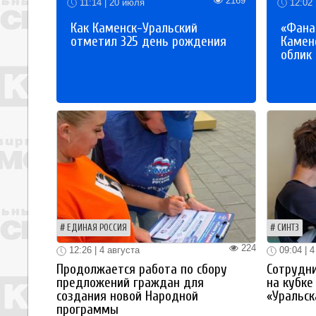
2169
11:14 | 20 июля
12:02 
Как Каменск-Уральский
«Фана
отметил 325 день рождения
Каменс
облик
ЕДИНАЯ РОССИЯ
СИНТЗ
224
12:26 | 4 августа
09:04 | 4
Продолжается работа по сбору
Сотрудн
предложений граждан для
на кубке
создания новой Народной
«Уральск
программы