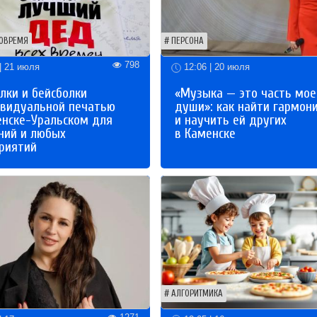
ОВРЕМЯ
ПЕРСОНА
798
| 21 июля
12:06 | 20 июля
лки и бейсболки
«Музыка — это часть мое
ивидуальной печатью
души»: как найти гармон
енске-Уральском для
и научить ей других
ний и любых
в Каменске
риятий
АЛГОРИТМИКА