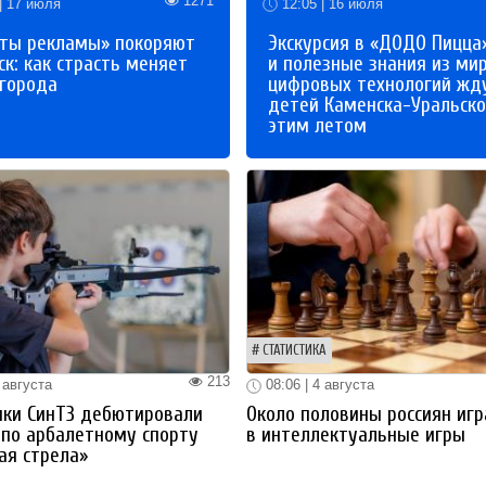
1271
| 17 июля
12:05 | 16 июля
ты рекламы» покоряют
Экскурсия в «ДОДО Пицца
к: как страсть меняет
и полезные знания из ми
 города
цифровых технологий жд
детей Каменска-Уральско
этим летом
СТАТИСТИКА
213
 августа
08:06 | 4 августа
ики СинТЗ дебютировали
Около половины россиян иг
 по арбалетному спорту
в интеллектуальные игры
ая стрела»