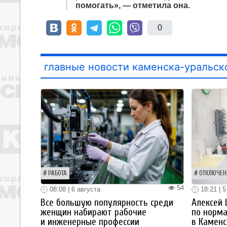
помогать», — отметила она.
0
главные новости каменска-уральск
РАБОТА
ОТКЛЮЧЕН
54
08:08 | 6 августа
18:21 | 5
Все большую популярность среди
Алексей
женщин набирают рабочие
по норм
и инженерные профессии
в Каменс