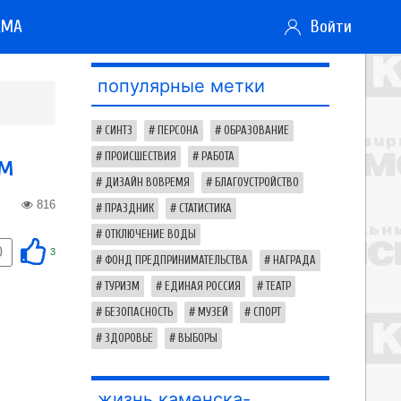
АМА
Войти
популярные метки
СИНТЗ
ПЕРСОНА
ОБРАЗОВАНИЕ
ом
ПРОИСШЕСТВИЯ
РАБОТА
ДИЗАЙН ВОВРЕМЯ
БЛАГОУСТРОЙСТВО
816
ПРАЗДНИК
СТАТИСТИКА
ОТКЛЮЧЕНИЕ ВОДЫ
0
3
ФОНД ПРЕДПРИНИМАТЕЛЬСТВА
НАГРАДА
ТУРИЗМ
ЕДИНАЯ РОССИЯ
ТЕАТР
БЕЗОПАСНОСТЬ
МУЗЕЙ
СПОРТ
ЗДОРОВЬЕ
ВЫБОРЫ
жизнь каменска-