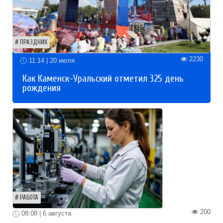
ПРАЗДНИК
2230
11:14 | 20 июля
Как Каменск-Уральский отметил 325 день
рождения
РАБОТА
200
08:08 | 6 августа