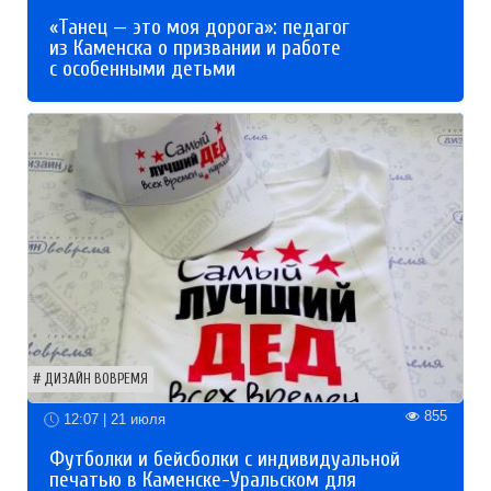
«Танец — это моя дорога»: педагог
из Каменска о призвании и работе
с особенными детьми
ДИЗАЙН ВОВРЕМЯ
855
12:07 | 21 июля
Футболки и бейсболки с индивидуальной
печатью в Каменске-Уральском для