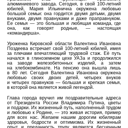
алюминиевого завода. Сегодня, в свой 100-летний
юбилей, Мария Ильинична окружена любовью
большой семьи: она гордится двумя детьми, двумя
внуками, двумя правнуками и даже праправнуком.
Ее семья — это большая и любящая команда, где
она, как говорят родные, — настоящая
«командирша».
Уроженка Кировской области Валентина Ивановна
Поздеева встречает свой 100-летний юбилей, имея
за плечами впечатляющий трудовой стаж. Её путь
начался в глиноземном цехе УАЗа и продолжился
на заводе железобетонных изделий, а затем
на хлебокомбинате. На пенсию она вышла лишь
в 80 лет. Сегодня Валентина Ивановна окружена
любовью своих двоих детей, четырех внуков
и четырех правнуков — большая и крепкая семья,
в которой она является живой легендой.
Глава города вручил им поздравительные адреса
от Президента России Владимира Путина, цветы
и подарки. Их жизненный путь, наполненный трудом
и любовью к Родине, — это живая история, пример
для всех нас. Желаем нашим дорогим юбилярам
здоровья, бодрости и оптимизма. Их жизненный
опыт и преданность труду являются бесценным