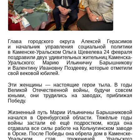
Глава городского округа Алексей Герасимов
и начальник управления социальной политики
в Каменске-Уральском Ольга Щевелева 24 февраля
поздравили двух удивительных жительниц Каменска-
Уральского: Марию Ильиничну Барышникову
и Валентину Ивановну Поздееву, которые отметили
свой вековой юбилей.
Эти женщины — настоящие герои тыла. В годы
Великой Отечественной войны, будучи совсем
юными, они трудились на заводах, приближая
Победу.
Жизненный путь Марии Ильиничны Барышниковой
начался в Оренбургской области. Тяжёлые годы
войны застали её ещё подростком, когда она
отдавала все силы работе на Кольчугинском заводе
в Орске. После Победы она обрела дом в Каменске-
Уральском, став труженицей Уральского