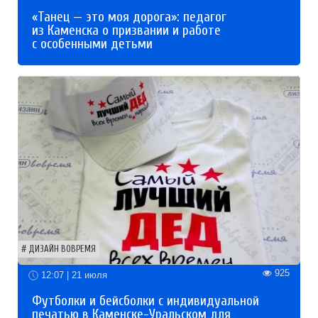
«Танец — это моя дорога»: педагог
из Каменска о призвании и работе
с особенными детьми
ДИЗАЙН ВОВРЕМЯ
925
12:07 | 21 июля
Футболки и бейсболки с индивидуальной
печатью в Каменске-Уральском для