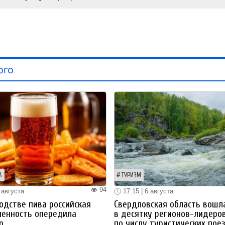
ого
А
ТУРИЗМ
94
 августа
17:15 | 6 августа
одстве пива российская
Свердловская область вошл
енность опередила
в десятку регионов-лидеро
ю
по числу туристических пое