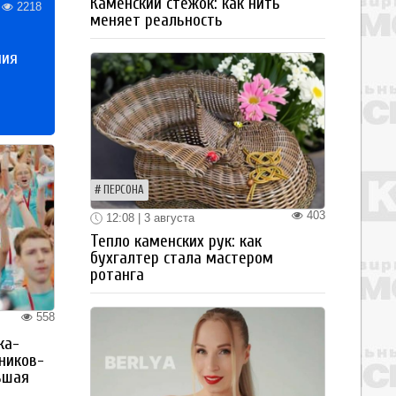
Каменский стежок: как нить
2218
меняет реальность
ния
ПЕРСОНА
403
12:08 | 3 августа
Тепло каменских рук: как
бухгалтер стала мастером
ротанга
558
ка-
ьников-
ьшая