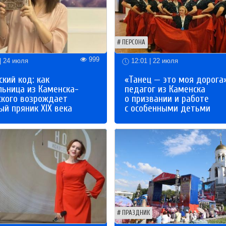
ПЕРСОНА
999
| 24 июля
12:01 | 22 июля
кий код: как
«Танец — это моя дорога»
льница из Каменска-
педагог из Каменска
ского возрождает
о призвании и работе
й пряник XIX века
с особенными детьми
ПРАЗДНИК