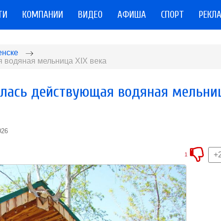
ТИ
КОМПАНИИ
ВИДЕО
АФИША
СПОРТ
РЕКЛ
енске
 водяная мельница XIX века
ылась действующая водяная мельни
026
+
1