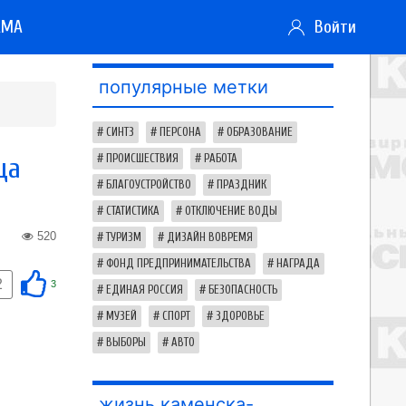
АМА
Войти
популярные метки
СИНТЗ
ПЕРСОНА
ОБРАЗОВАНИЕ
ца
ПРОИСШЕСТВИЯ
РАБОТА
БЛАГОУСТРОЙСТВО
ПРАЗДНИК
СТАТИСТИКА
ОТКЛЮЧЕНИЕ ВОДЫ
520
ТУРИЗМ
ДИЗАЙН ВОВРЕМЯ
ФОНД ПРЕДПРИНИМАТЕЛЬСТВА
НАГРАДА
2
3
ЕДИНАЯ РОССИЯ
БЕЗОПАСНОСТЬ
МУЗЕЙ
СПОРТ
ЗДОРОВЬЕ
ВЫБОРЫ
АВТО
жизнь каменска-