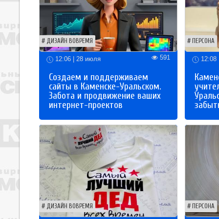
ДИЗАЙН ВОВРЕМЯ
ПЕРСОНА
591
12:06 | 28 июля
12:08 
Создаем и поддерживаем
Каменс
сайты в Каменске-Уральском.
учите
Забота и продвижение ваших
Ураль
интернет-проектов
забыты
ДИЗАЙН ВОВРЕМЯ
ПЕРСОНА