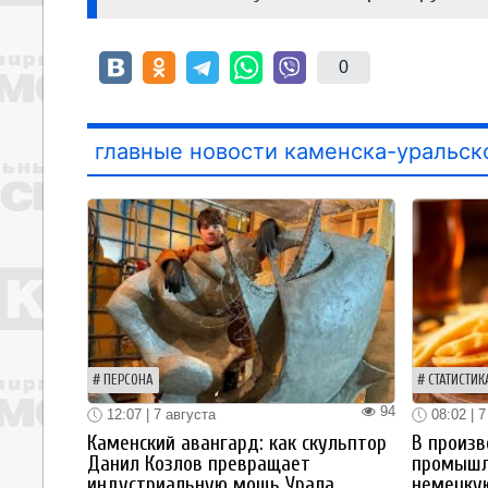
0
главные новости каменска-уральск
ПЕРСОНА
СТАТИСТИК
94
12:07 | 7 августа
08:02 | 7
Каменский авангард: как скульптор
В произв
Данил Козлов превращает
промышл
индустриальную мощь Урала
немецку