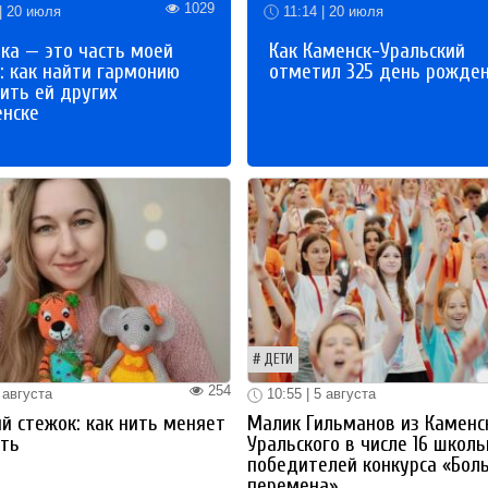
1029
| 20 июля
11:14 | 20 июля
ка — это часть моей
Как Каменск-Уральский
: как найти гармонию
отметил 325 день рожде
ить ей других
енске
ДЕТИ
254
 августа
10:55 | 5 августа
й стежок: как нить меняет
Малик Гильманов из Каменс
ть
Уральского в числе 16 школ
победителей конкурса «Бол
перемена»