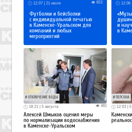
853
12:07 | 21 июля
12:06 
Футболки и бейсболки
«Музы
с индивидуальной печатью
души»
в Каменске-Уральском для
и науч
компаний и любых
в Кам
мероприятий
ОТКЛЮЧЕНИЕ ВОДЫ
ПЕРСОНА
481
18:21 | 5 августа
12:03 | 5
Алексей Шмыков оценил меры
Каменски
по нормализации водоснабжения
реальнос
в Каменске-Уральском