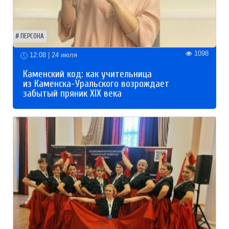
ПЕРСОНА
1098
12:08 | 24 июля
Каменский код: как учительница
из Каменска-Уральского возрождает
забытый пряник XIX века