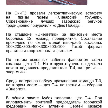
На СинТЗ провели легкоатлетическую эстафету
на призы газеты «Синарский трубник».
Соревнование лучших заводских бегунов
традиционно приурочили ко Дню Победы.
На стадионе «Энергетик» за призовые места
боролись 12 команд предприятия. Состязание
проходило по схеме малой шведской эстафеты:
100×200×300×400×300×200×100. Такой формат
нравится и спортсменам, и зрителям.
По итогам основных забегов фаворитом стала
команда цеха Т-1. На вторую ступень пьедестала
почета поднялись представители Т-4, на третью —
энергетики.
Среди ветеранов победу праздновала команда Т-3,
на втором месте — цех Т-4, на третьем — сборная
«Энергия».
В общем зачете Кубок завоевал цех Т-4. Под
аплодисменты зрителей председатель городской
федерации легкой атлетики Сергей Казаков