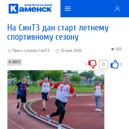
На СинТЗ дан старт летнему
спортивному сезону
420
Пресс-служба СинТЗ
20 мая 2026
СИНТЗ
0
1
1