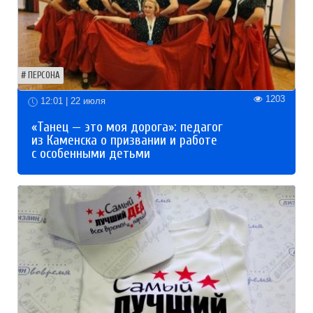
ПЕРСОНА
1203
12:01 | 22 июля
«Танец — это моя дорога»: педагог
из Каменска о призвании и работе
с особенными детьми