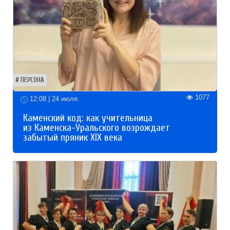
ПЕРСОНА
1077
12:08 | 24 июля
Каменский код: как учительница
из Каменска-Уральского возрождает
забытый пряник XIX века