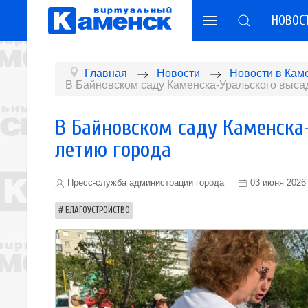
НОВОС
Главная
Новости
Новости в Кам
В Байновском саду Каменска-Уральского высад
В Байновском саду Каменска
летию города
Пресс-служба администрации города
03 июня 2026
БЛАГОУСТРОЙСТВО