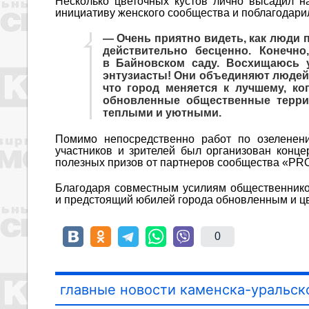
Несколько цветочных кустов лично высадил н
инициативу женского сообщества и поблагодарил
— Очень приятно видеть, как люди 
действительно бесценно. Конечн
в Байновском саду. Восхищаюсь
энтузиасты! Они объединяют людей,
что город меняется к лучшему, к
обновленные общественные террит
теплыми и уютными.
Помимо непосредственно работ по озеленени
участников и зрителей был организован конце
полезных призов от партнеров сообщества «P
Благодаря совместным усилиям общественников
и предстоящий юбилей города обновленным и ц
0
главные новости каменска-уральск