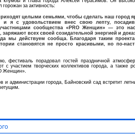
а клумбы и глава города Алексей Герасимов. Он высок
 горожан за активность:
приходят целыми семьями, чтобы сделать наш город яр
о, и я с удовольствием внес свою лепту, посади
 участницами сообщества «PRO Женщин» — это на
 заряжают всех своей созидательной энергией и дока
огда мы действуем сообща. Благодаря таким проект
ории становятся не просто красивыми, но по-нас
ю, фестиваль порадовал гостей праздничной атмосфер
рт с участием творческих коллективов города, а также 
RO Женщин».
 и администрации города, Байновский сад встретит летн
ветущим.
ого