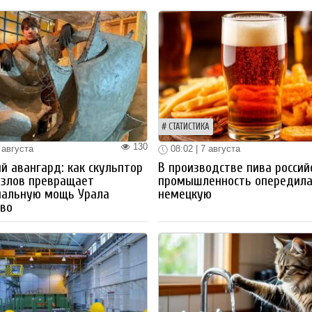
СТАТИСТИКА
130
 августа
08:02 | 7 августа
й авангард: как скульптор
В производстве пива россий
озлов превращает
промышленность опередил
иальную мощь Урала
немецкую
тво