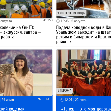
ОТКЛЮЧЕНИЕ ВОДЫ
158
 августа
12:35 | 6 августа
коление на СинТЗ:
Подача холодной воды в Ка
— экскурсия, завтра —
Уральском выходит на шта
работа!
режим в Синарском и Красн
районах
ПЕРСОНА
1013
| 24 июля
12:01 | 22 июля
кий код: как
«Танец — это моя дорога»