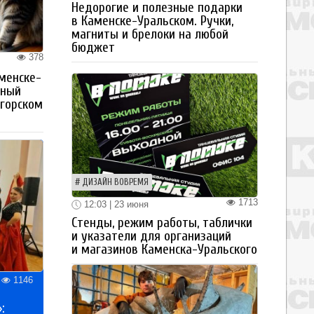
Недорогие и полезные подарки
в Каменске-Уральском. Ручки,
магниты и брелоки на любой
бюджет
378
менске-
тный
огорском
ДИЗАЙН ВОВРЕМЯ
1713
12:03 | 23 июня
Стенды, режим работы, таблички
и указатели для организаций
и магазинов Каменска-Уральского
1146
: