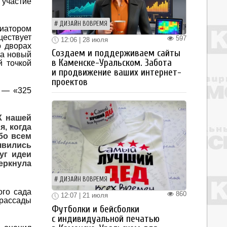
 участие
ДИЗАЙН ВОВРЕМЯ
иатором
ществует
597
12:06 | 28 июля
о дворах
Создаем и поддерживаем сайты
на новый
в Каменске-Уральском. Забота
й точкой
и продвижение ваших интернет-
проектов
е — «325
К нашей
, когда
бо всем
явились
уг идеи
еркнула
ДИЗАЙН ВОВРЕМЯ
ого сада
860
12:07 | 21 июля
рассады
Футболки и бейсболки
с индивидуальной печатью