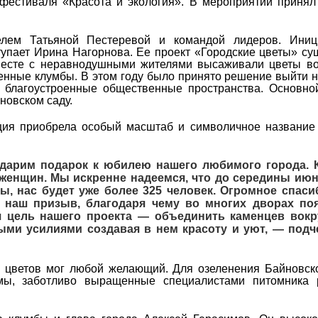
фестиваля «Красота и экология». В мероприятии принял
елем Татьяной Пестеревой и командой лидеров. Иниц
упает Ирина Нагорнова. Ее проект «Городские цветы» су
вместе с неравнодушными жителями высаживали цветы в
енные клумбы. В этом году было принято решение выйти 
 благоустроенные общественные пространства. Основно
новском саду.
кция приобрела особый масштаб и символичное названи
дарим подарок к юбилею нашего любимого города. 
женщин. Мы искренне надеемся, что до середины июня
ы, нас будет уже более 325 человек. Огромное спаси
а наш призыв, благодаря чему во многих дворах по
 цель нашего проекта — объединить каменцев вокр
ыми усилиями создавая в нем красоту и уют, — подч
е цветов мог любой желающий. Для озеленения Байновск
мы, заботливо выращенные специалистами питомника 