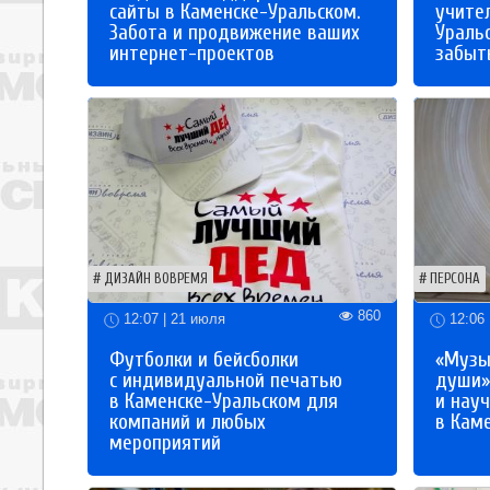
сайты в Каменске-Уральском.
учите
Забота и продвижение ваших
Ураль
интернет-проектов
забыты
ДИЗАЙН ВОВРЕМЯ
ПЕРСОНА
860
12:07 | 21 июля
12:06 
Футболки и бейсболки
«Музы
с индивидуальной печатью
души»
в Каменске-Уральском для
и науч
компаний и любых
в Кам
мероприятий