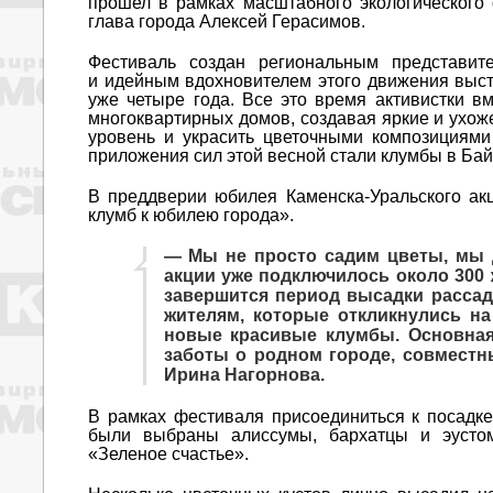
прошел в рамках масштабного экологического 
глава города Алексей Герасимов.
Фестиваль создан региональным представит
и идейным вдохновителем этого движения выст
уже четыре года. Все это время активистки 
многоквартирных домов, создавая яркие и ухож
уровень и украсить цветочными композициями
приложения сил этой весной стали клумбы в Бай
В преддверии юбилея Каменска-Уральского а
клумб к юбилею города».
— Мы не просто садим цветы, мы 
акции уже подключилось около 300 
завершится период высадки рассад
жителям, которые откликнулись н
новые красивые клумбы. Основная
заботы о родном городе, совместн
Ирина Нагорнова.
В рамках фестиваля присоединиться к посадк
были выбраны алиссумы, бархатцы и эусто
«Зеленое счастье».