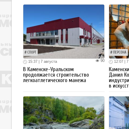
СПОРТ
ПЕРСОНА
90
15:37 | 7 августа
12:07 | 7
В Каменске-Уральском
Каменски
продолжается строительство
Данил К
легкоатлетического манежа
индустр
в искусс