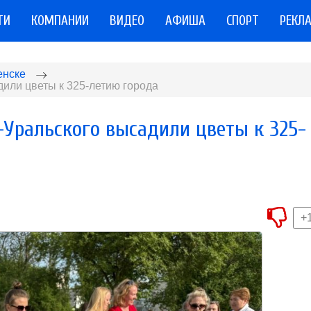
ТИ
КОМПАНИИ
ВИДЕО
АФИША
СПОРТ
РЕКЛ
енске
или цветы к 325-летию города
-Уральского высадили цветы к 325-
+