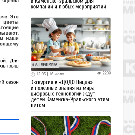
в Каменске-Уральском для
о оценил
компаний и любых мероприятий
че. Это
в цветы
стоящие
зывают,
ам наши
тоящему
ой. Для
АЛГОРИТМИКА
розыгрыш
2209
12:05 | 16 июля
Экскурсия в «ДОДО Пицца»
ий сезон
и полезные знания из мира
цифровых технологий ждут
детей Каменска-Уральского этим
летом