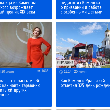
льница из Каменска-
педагог из Каменска
ского возрождает
о призвании и работе
й пряник XIX века
с особенными детьми
ПРАЗДНИК
1036
| 20 июля
11:14 | 20 июля
ка — это часть моей
Как Каменск-Уральский
: как найти гармонию
отметил 325 день рожде
ить ей других
енске