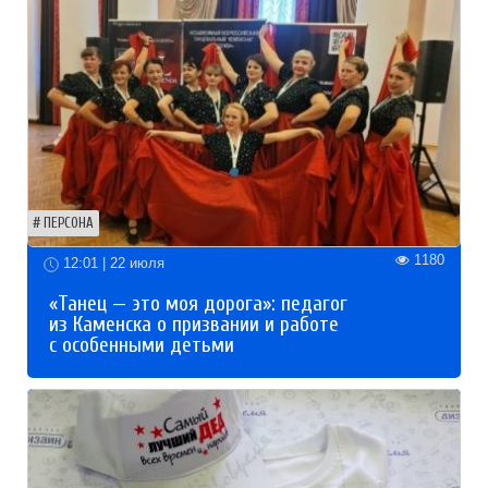
ПЕРСОНА
1180
12:01 | 22 июля
«Танец — это моя дорога»: педагог
из Каменска о призвании и работе
с особенными детьми