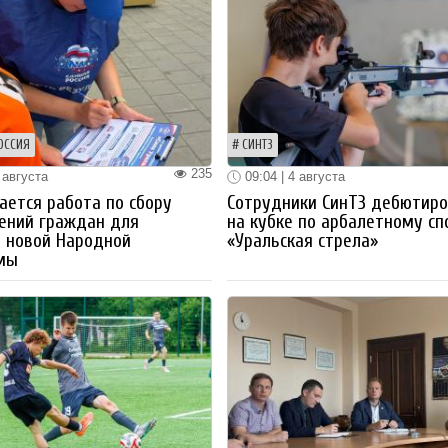
ОССИЯ
СИНТЗ
235
 августа
09:04 | 4 августа
ется работа по сбору
Сотрудники СинТЗ дебютир
ений граждан для
на кубке по арбалетному сп
 новой Народной
«Уральская стрела»
мы