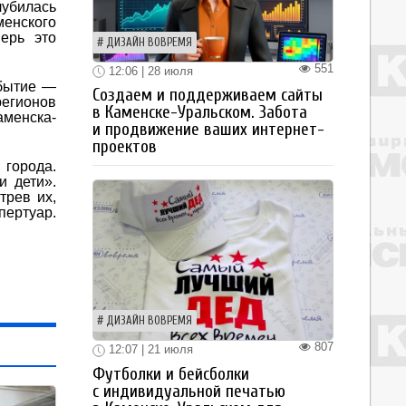
лубилась
менского
ерь это
ДИЗАЙН ВОВРЕМЯ
551
12:06 | 28 июля
обытие —
Создаем и поддерживаем сайты
регионов
в Каменске-Уральском. Забота
аменска-
и продвижение ваших интернет-
проектов
города.
и дети».
трев их,
пертуар.
ДИЗАЙН ВОВРЕМЯ
807
12:07 | 21 июля
Футболки и бейсболки
с индивидуальной печатью