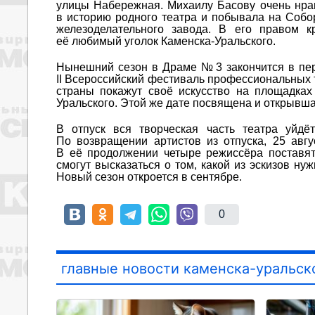
улицы Набережная. Михаилу Басову очень нрав
в историю родного театра и побывала на Собо
железоделательного завода. В его правом к
её любимый уголок Каменска-Уральского.
Нынешний сезон в Драме № 3 закончится в пер
II Всероссийский фестиваль профессиональных т
страны покажут своё искусство на площадках
Уральского. Этой же дате посвящена и открывша
В отпуск вся творческая часть театра уйд
По возвращении артистов из отпуска, 25 авгу
В её продолжении четыре режиссёра поставят 
смогут высказаться о том, какой из эскизов ну
Новый сезон откроется в сентябре.
0
главные новости каменска-уральск