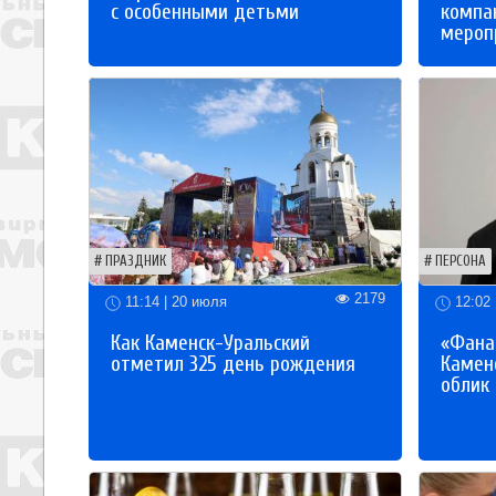
с особенными детьми
компа
мероп
ПРАЗДНИК
ПЕРСОНА
2179
11:14 | 20 июля
12:02 
Как Каменск-Уральский
«Фана
отметил 325 день рождения
Каменс
облик