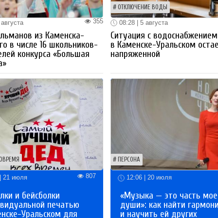
ОТКЛЮЧЕНИЕ ВОДЫ
355
 августа
08:28 | 5 августа
льманов из Каменска-
Ситуация с водоснабжением
го в числе 16 школьников-
в Каменске-Уральском оста
лей конкурса «Большая
напряженной
а»
ОВРЕМЯ
ПЕРСОНА
807
| 21 июля
12:06 | 20 июля
лки и бейсболки
«Музыка — это часть мое
ивидуальной печатью
души»: как найти гармон
енске-Уральском для
и научить ей других