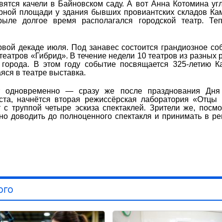
ятся качели в Байновском саду. А вот Анна Котомина уг
рной площади у здания бывших провиантских складов Ка
рыле долгое время располагался городской театр. Теп
вой декаде июля. Под занавес состоится грандиозное с
еатров «Гибрид». В течение недели 10 театров из разных 
 города. В этом году событие посвящается 325-летию К
яся в театре выставка.
ёт одновременно — сразу же после празднования Дня 
ста, начнётся вторая режиссёрская лаборатория «Отцы 
с труппой четыре эскиза спектаклей. Зрители же, посмо
жно доводить до полноценного спектакля и принимать в ре
ого