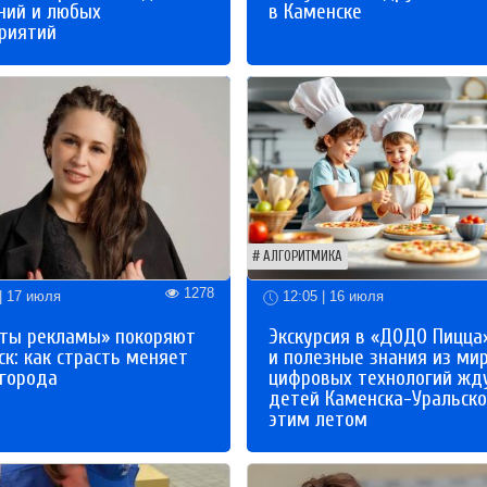
ний и любых
в Каменске
риятий
АЛГОРИТМИКА
1278
| 17 июля
12:05 | 16 июля
ты рекламы» покоряют
Экскурсия в «ДОДО Пицца
к: как страсть меняет
и полезные знания из ми
 города
цифровых технологий жд
детей Каменска-Уральско
этим летом