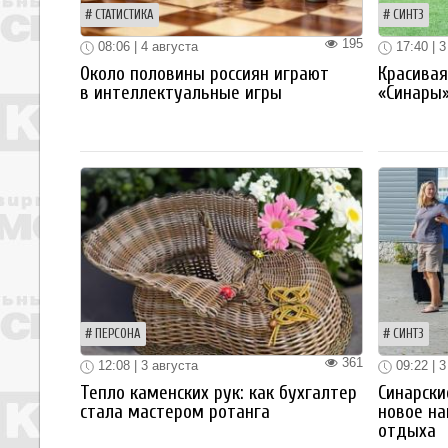
СТАТИСТИКА
СИНТЗ
195
08:06 | 4 августа
17:40 | 3
Около половины россиян играют
Красива
в интеллектуальные игры
«Синары
ПЕРСОНА
СИНТЗ
361
12:08 | 3 августа
09:22 | 3
Тепло каменских рук: как бухгалтер
Синарски
стала мастером ротанга
новое на
отдыха