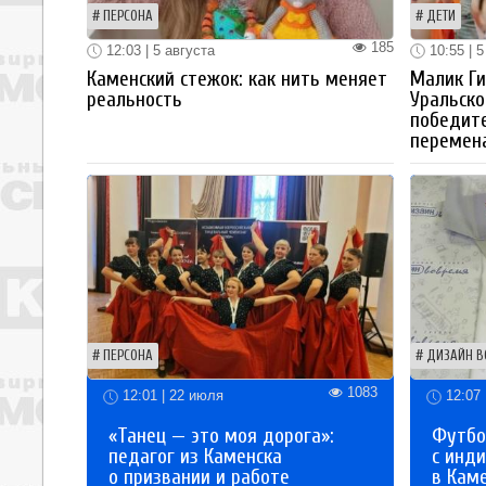
ПЕРСОНА
ДЕТИ
185
12:03 | 5 августа
10:55 | 5
Каменский стежок: как нить меняет
Малик Ги
реальность
Уральско
победите
перемен
ПЕРСОНА
ДИЗАЙН В
1083
12:01 | 22 июля
12:07 
«Танец — это моя дорога»:
Футбо
педагог из Каменска
с инд
о призвании и работе
в Кам