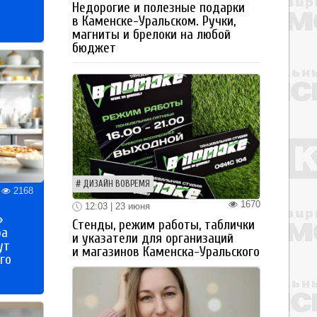
Недорогие и полезные подарки
в Каменске-Уральском. Ручки,
магниты и брелоки на любой
бюджет
ДИЗАЙН ВОВРЕМЯ
2168
1670
12:03 | 23 июня
»
Стенды, режим работы, таблички
ра
и указатели для организаций
ут
и магазинов Каменска-Уральского
го