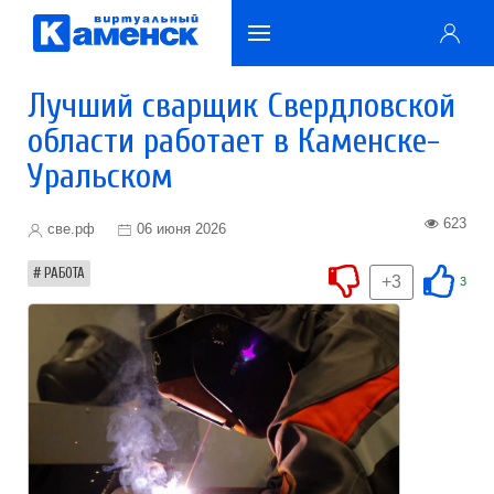
Лучший сварщик Свердловской
области работает в Каменске-
Уральском
623
све.рф
06 июня 2026
РАБОТА
+3
3