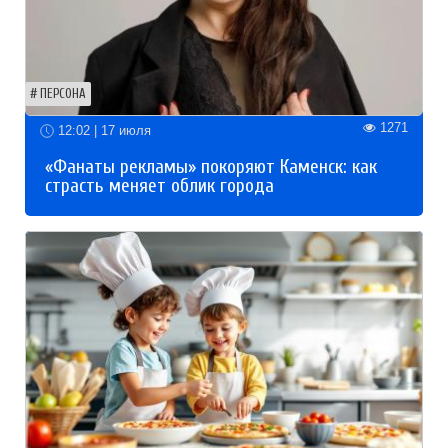
ПЕРСОНА
1271
12:02 | 17 июля
«Фанаты рекламы» покоряют Каменск: как
страсть меняет облик города