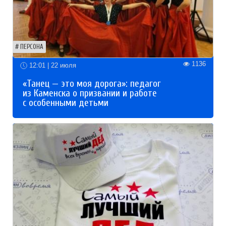
ПЕРСОНА
1136
12:01 | 22 июля
«Танец — это моя дорога»: педагог
из Каменска о призвании и работе
с особенными детьми