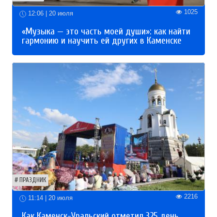
1025
12:06 | 20 июля
«Музыка — это часть моей души»: как найти
гармонию и научить ей других в Каменске
ПРАЗДНИК
2216
11:14 | 20 июля
Как Каменск-Уральский отметил 325 день