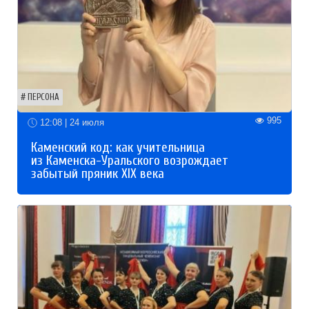
ПЕРСОНА
995
12:08 | 24 июля
Каменский код: как учительница
из Каменска-Уральского возрождает
забытый пряник XIX века