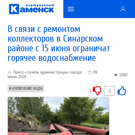
В связи с ремонтом
коллекторов в Синарском
районе с 15 июня ограничат
горячее водоснабжение
Пресс-служба администрации города
09
1080
июня 2026
ОТКЛЮЧЕНИЕ ВОДЫ
-1
1