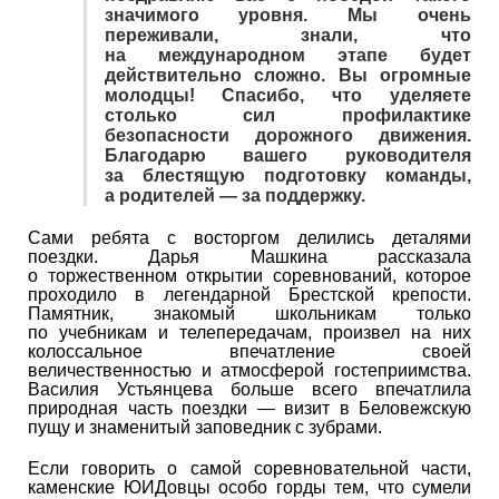
значимого уровня. Мы очень
переживали, знали, что
на международном этапе будет
действительно сложно. Вы огромные
молодцы! Спасибо, что уделяете
столько сил профилактике
безопасности дорожного движения.
Благодарю вашего руководителя
за блестящую подготовку команды,
а родителей — за поддержку.
Сами ребята с восторгом делились деталями
поездки. Дарья Машкина рассказала
о торжественном открытии соревнований, которое
проходило в легендарной Брестской крепости.
Памятник, знакомый школьникам только
по учебникам и телепередачам, произвел на них
колоссальное впечатление своей
величественностью и атмосферой гостеприимства.
Василия Устьянцева больше всего впечатлила
природная часть поездки — визит в Беловежскую
пущу и знаменитый заповедник с зубрами.
Если говорить о самой соревновательной части,
каменские ЮИДовцы особо горды тем, что сумели