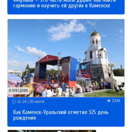
«Музыка — это часть моей души»: как найти
гармонию и научить ей других в Каменске
ПРАЗДНИК
2244
11:14 | 20 июля
Как Каменск-Уральский отметил 325 день
рождения