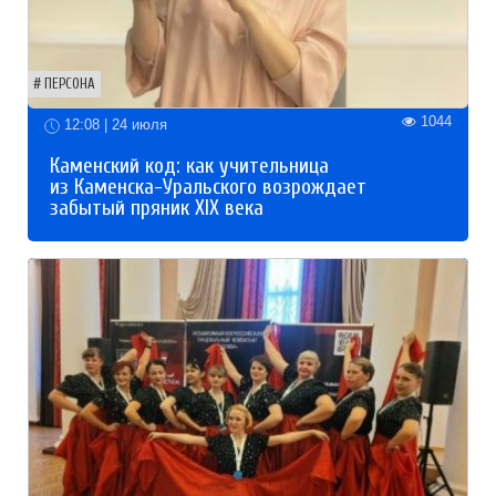
ПЕРСОНА
1044
12:08 | 24 июля
Каменский код: как учительница
из Каменска-Уральского возрождает
забытый пряник XIX века