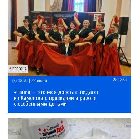
ПЕРСОНА
1223
12:01 | 22 июля
«Танец — это моя дорога»: педагог
из Каменска о призвании и работе
с особенными детьми