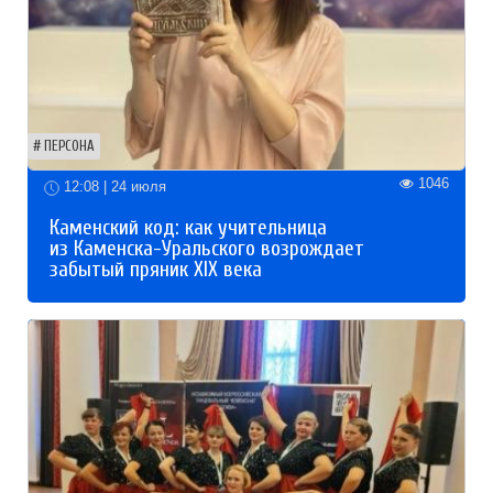
ПЕРСОНА
1046
12:08 | 24 июля
Каменский код: как учительница
из Каменска-Уральского возрождает
забытый пряник XIX века