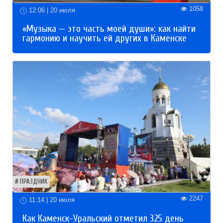
1058
12:06 | 20 июля
«Музыка — это часть моей души»: как найти
гармонию и научить ей других в Каменске
ПРАЗДНИК
2247
11:14 | 20 июля
Как Каменск-Уральский отметил 325 день