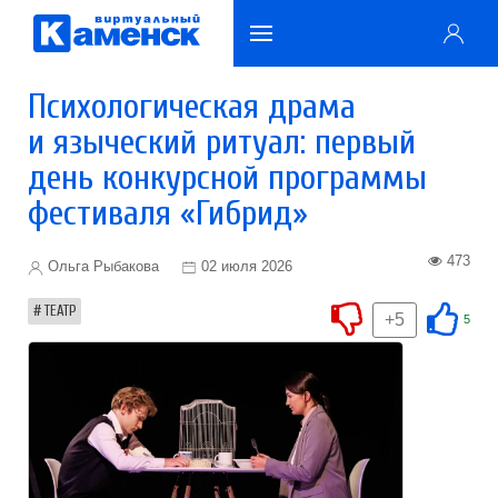
Психологическая драма
и языческий ритуал: первый
день конкурсной программы
фестиваля «Гибрид»
473
Ольга Рыбакова
02 июля 2026
ТЕАТР
+5
5