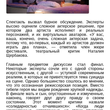
Спектакль вызвал бурное обсуждение. Эксперты
высоко оценили сложное актерское решение, при
котором два артиста исполняют и реальных
персонажей, и их виртуальных аватаров. «У вас,
ваша, конечно, очень сложная актерская задача,
потому что, во-первых, каждый из артистов должен
играть два плана», — отметила член жюри
фестиваля, театральный критик Наталия
Щербакова.
Главным предметом дискуссии стал финал.
Некоторые эксперты сочли его с одной стороны
искусственным, с другой — уступкой современным
реалиям, в которых не приветствуется тема суицида
на сцене. Однако большинство сошлось во мнении,
что это осознанная режиссерская позиция. Вместо
гибели героя мы видим рождение хрупкой надежды.
В финале мать и сын, опустошенные и измученные,
наконец, говорят друг другу правду о своем
состоянии. Этот момент критики назвали
«солидарностью отчаявшихся»: «Когда люди