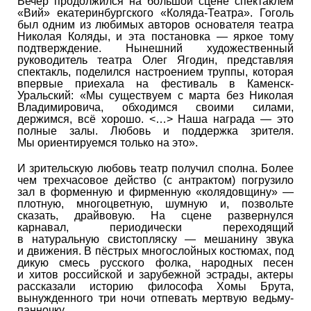
Вечер продолжился на большой сцене спектаклем
«Вий» екатеринбургского «Коляда-Театра». Гоголь
был одним из любимых авторов основателя театра
Николая Коляды, и эта постановка — яркое тому
подтверждение. Нынешний художественный
руководитель театра Олег Ягодин, представляя
спектакль, поделился настроением труппы, которая
впервые приехала на фестиваль в Каменск-
Уральский: «Мы существуем с марта без Николая
Владимировича, обходимся своими силами,
держимся, всё хорошо. <…> Наша награда — это
полные залы. Любовь и поддержка зрителя.
Мы ориентируемся только на это».
И зрительскую любовь театр получил сполна. Более
чем трехчасовое действо (с антрактом) погрузило
зал в форменную и фирменную «колядовщину» —
плотную, многоцветную, шумную и, позвольте
сказать, драйвовую. На сцене развернулся
карнавал, периодически переходящий
в натуральную свистопляску — мешанину звука
и движения. В пёстрых многослойных костюмах, под
дикую смесь русского фолка, народных песен
и хитов российской и зарубежной эстрады, актеры
рассказали историю философа Хомы Брута,
вынужденного три ночи отпевать мертвую ведьму-
панночку.