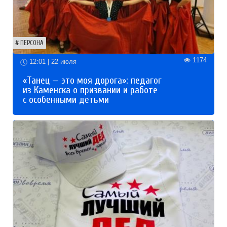
ПЕРСОНА
1174
12:01 | 22 июля
«Танец — это моя дорога»: педагог
из Каменска о призвании и работе
с особенными детьми