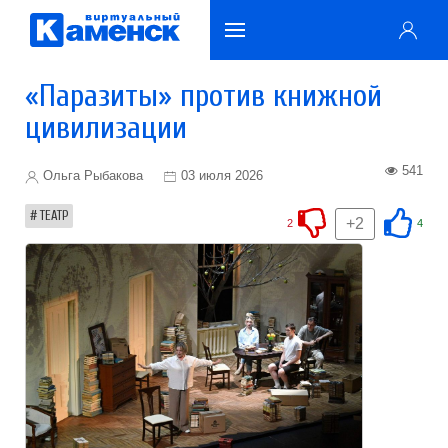
«Паразиты» против книжной
цивилизации
541
Ольга Рыбакова
03 июля 2026
ТЕАТР
+2
2
4