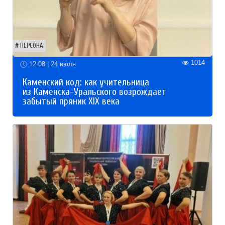
ПЕРСОНА
1014
12:08 | 24 июля
Каменский код: как учительница
из Каменска-Уральского возрождает
забытый пряник XIX века