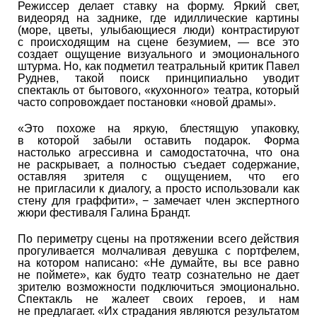
Режиссер делает ставку на форму. Яркий свет,
видеоряд на заднике, где идиллические картины
(море, цветы, улыбающиеся люди) контрастируют
с происходящим на сцене безумием, — все это
создает ощущение визуального и эмоционального
штурма. Но, как подметил театральный критик Павел
Руднев, такой поиск принципиально уводит
спектакль от бытового, «кухонного» театра, который
часто сопровождает постановки «новой драмы».
«Это похоже на яркую, блестящую упаковку,
в которой забыли оставить подарок. Форма
настолько агрессивна и самодостаточна, что она
не раскрывает, а полностью съедает содержание,
оставляя зрителя с ощущением, что его
не пригласили к диалогу, а просто использовали как
стену для граффити», − замечает член экспертного
жюри фестиваля Галина Брандт.
По периметру сцены на протяжении всего действия
прогуливается молчаливая девушка с портфелем,
на котором написано: «Не думайте, вы все равно
не поймете», как будто театр сознательно не дает
зрителю возможности подключиться эмоционально.
Спектакль не жалеет своих героев, и нам
не предлагает. «Их страдания являются результатом