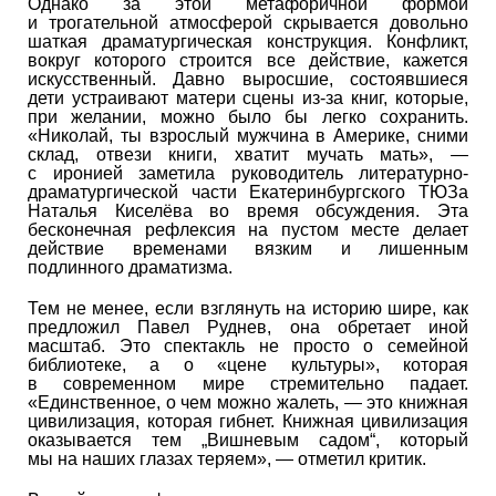
Однако за этой метафоричной формой
и трогательной атмосферой скрывается довольно
шаткая драматургическая конструкция. Конфликт,
вокруг которого строится все действие, кажется
искусственный. Давно выросшие, состоявшиеся
дети устраивают матери сцены из-за книг, которые,
при желании, можно было бы легко сохранить.
«Николай, ты взрослый мужчина в Америке, сними
склад, отвези книги, хватит мучать мать», —
с иронией заметила руководитель литературно-
драматургической части Екатеринбургского ТЮЗа
Наталья Киселёва во время обсуждения. Эта
бесконечная рефлексия на пустом месте делает
действие временами вязким и лишенным
подлинного драматизма.
Тем не менее, если взглянуть на историю шире, как
предложил Павел Руднев, она обретает иной
масштаб. Это спектакль не просто о семейной
библиотеке, а о «цене культуры», которая
в современном мире стремительно падает.
«Единственное, о чем можно жалеть, — это книжная
цивилизация, которая гибнет. Книжная цивилизация
оказывается тем „Вишневым садом“, который
мы на наших глазах теряем», — отметил критик.