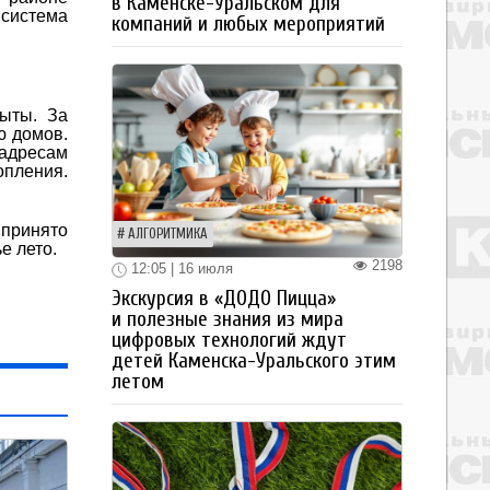
в Каменске-Уральском для
система
компаний и любых мероприятий
ыты. За
ю домов.
адресам
опления.
 принято
АЛГОРИТМИКА
е лето.
2198
12:05 | 16 июля
Экскурсия в «ДОДО Пицца»
и полезные знания из мира
цифровых технологий ждут
детей Каменска-Уральского этим
летом