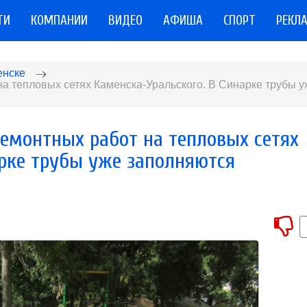
ТИ
КОМПАНИИ
ВИДЕО
АФИША
СПОРТ
РЕКЛ
енске
на тепловых сетях Каменска-Уральского. В Синарке трубы у
ремонтных работ на тепловых сетях
арке трубы уже заполняются