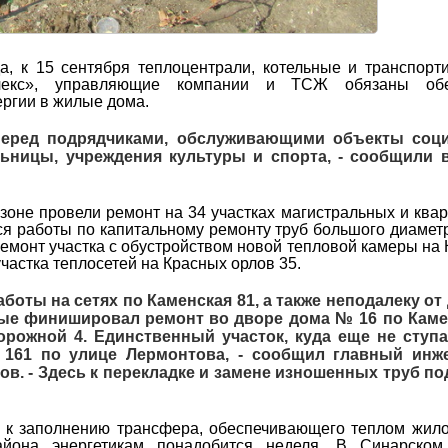
а, к 15 сентября теплоцентрали, котельные и транспор
лекс», управляющие компании и ТСЖ обязаны обе
ергии в жилые дома.
 перед подрядчиками, обслуживающими объекты соц
льницы, учреждения культуры и спорта, - сообщили в
зоне провели ремонт на 34 участках магистральных и ква
я работы по капитальному ремонту труб большого диамет
ремонт участка с обустройством новой тепловой камеры на
частка теплосетей на Красных орлов 35.
аботы на сетях по Каменская 81, а также неподалеку о
ные финишировал ремонт во дворе дома № 16 по Каме
рожной 4. Единственный участок, куда еще не ступа
161 по улице Лермонтова, - сообщил главный инж
в. - Здесь к перекладке и замене изношенных труб по
а к заполнению трансфера, обеспечивающего теплом жил
йона энергетикам понадобится неделя. В Синарском