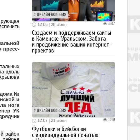
ДИЗАЙН ВОВРЕМЯ
тирующая
587
12:06 | 28 июля
спечить
Создаем и поддерживаем сайты
в Каменске-Уральском. Забота
иальной
и продвижение ваших интернет-
 пресс-
проектов
ртальных
ра вдоль
 Крылова
т дома №
нской и
ла нога
енер УК
ДИЗАЙН ВОВРЕМЯ
дрядчик
849
12:07 | 21 июля
Футболки и бейсболки
ой район
с индивидуальной печатью
 районе