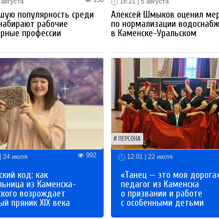
 августа
18:21 | 5 августа
шую популярность среди
Алексей Шмыков оценил ме
набирают рабочие
по нормализации водоснаб
ерные профессии
в Каменске-Уральском
ПЕРСОНА
992
| 24 июля
12:01 | 22 июля
кий код: как
«Танец — это моя дорога»
льница из Каменска-
педагог из Каменска
ского возрождает
о призвании и работе
й пряник XIX века
с особенными детьми