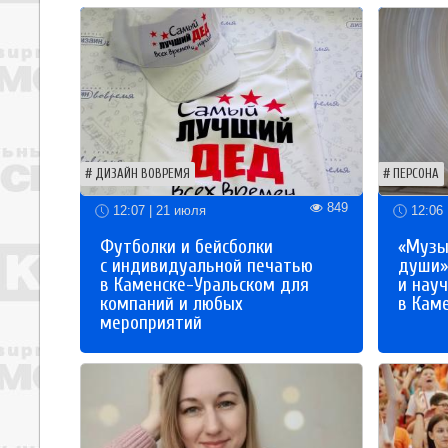
ДИЗАЙН ВОВРЕМЯ
ПЕРСОНА
849
12:07 | 21 июля
12:06 
Футболки и бейсболки
«Музы
с индивидуальной печатью
души»
в Каменске-Уральском для
и науч
компаний и любых
в Кам
мероприятий