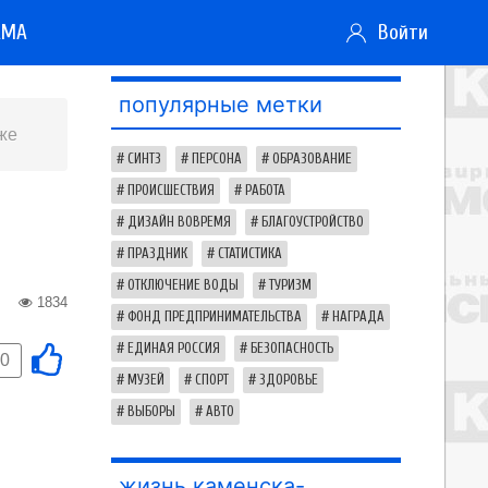
АМА
Войти
популярные метки
же
СИНТЗ
ПЕРСОНА
ОБРАЗОВАНИЕ
ПРОИСШЕСТВИЯ
РАБОТА
ДИЗАЙН ВОВРЕМЯ
БЛАГОУСТРОЙСТВО
ПРАЗДНИК
СТАТИСТИКА
ОТКЛЮЧЕНИЕ ВОДЫ
ТУРИЗМ
1834
ФОНД ПРЕДПРИНИМАТЕЛЬСТВА
НАГРАДА
ЕДИНАЯ РОССИЯ
БЕЗОПАСНОСТЬ
0
МУЗЕЙ
СПОРТ
ЗДОРОВЬЕ
ВЫБОРЫ
АВТО
жизнь каменска-