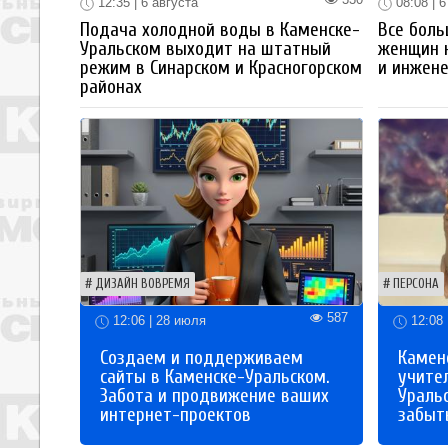
12:35 | 6 августа
08:08 | 6
Подача холодной воды в Каменске-
Все боль
Уральском выходит на штатный
женщин 
режим в Синарском и Красногорском
и инжен
районах
ДИЗАЙН ВОВРЕМЯ
ПЕРСОНА
587
12:06 | 28 июля
12:08 
Создаем и поддерживаем
Каменс
сайты в Каменске-Уральском.
учите
Забота и продвижение ваших
Ураль
интернет-проектов
забыты