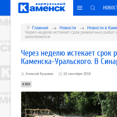
НОВОС
Главная
Новости
Новости в Кам
Через неделю истекает срок ремонтных работ 
заполняются
Через неделю истекает срок 
Каменска-Уральского. В Син
Алексей Кузьмин
10 сентября 2019
ЖКХ