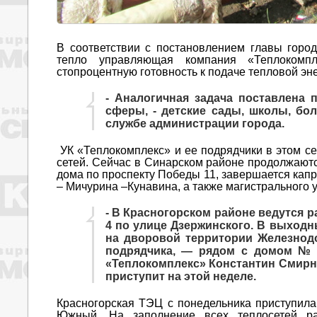
В соответствии с постановлением главы город
тепло управляющая компания «Теплокомп
стопроцентную готовность к подаче тепловой эн
- Аналогичная задача поставлена
сферы, - детские сады, школы, бо
службе администрации города.
УК «Теплокомплекс» и ее подрядчики в этом се
сетей. Сейчас в Синарском районе продолжаютс
дома по проспекту Победы 11, завершается кап
– Мичурина –Кунавина, а также магистрального у
- В Красногорском районе ведутся р
4 по улице Дзержинского. В выход
на дворовой территории Железнодо
подрядчика, ― рядом с домом № 
«Теплокомплекс» Константин Смирно
приступит на этой неделе.
Красногорская ТЭЦ с понедельника приступил
Южный. На заполнение всех теплосетей ра