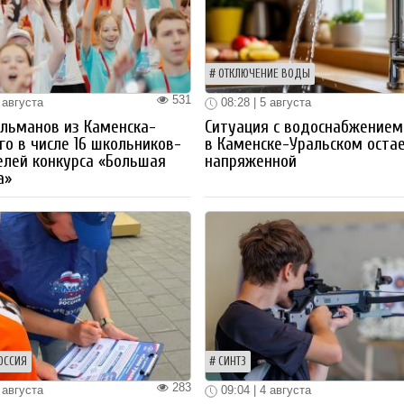
ОТКЛЮЧЕНИЕ ВОДЫ
531
 августа
08:28 | 5 августа
льманов из Каменска-
Ситуация с водоснабжением
го в числе 16 школьников-
в Каменске-Уральском оста
лей конкурса «Большая
напряженной
а»
ОССИЯ
СИНТЗ
283
 августа
09:04 | 4 августа