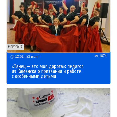
ПЕРСОНА
1074
12:01 | 22 июля
«Танец — это моя дорога»: педагог
из Каменска о призвании и работе
с особенными детьми