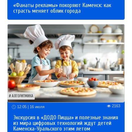
«Фанаты рекламы» покоряют Каменск: как
страсть меняет облик города
АЛГОРИТМИКА
2163
12:05 | 16 июля
Экскурсия в «ДОДО Пицца» и полезные знания
из мира цифровых технологий ждут детей
Каменска-Уральского этим летом