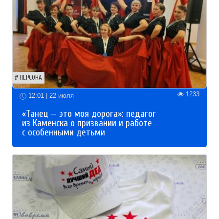
ПЕРСОНА
1233
12:01 | 22 июля
«Танец — это моя дорога»: педагог
из Каменска о призвании и работе
с особенными детьми