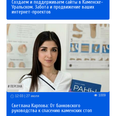
Создаем и поддерживаем сайты в Каменске-
Уральском. Забота и продвижение ваших
интернет-проектов
ПЕРСОНА
1009
12:03 | 27 июля
Светлана Карпова: От банковского
руководства к спасению каменских стоп