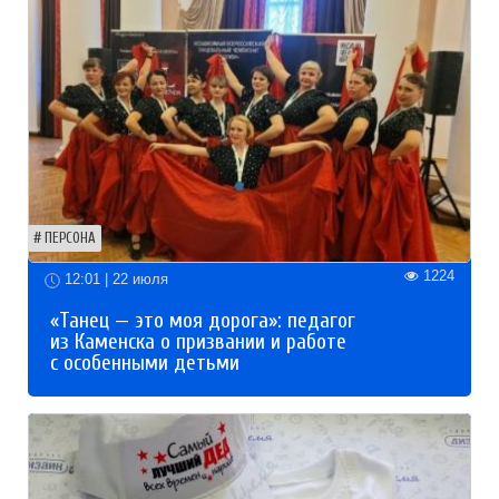
ПЕРСОНА
1224
12:01 | 22 июля
«Танец — это моя дорога»: педагог
из Каменска о призвании и работе
с особенными детьми