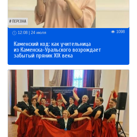
ПЕРСОНА
1098
12:08 | 24 июля
Каменский код: как учительница
из Каменска-Уральского возрождает
забытый пряник XIX века