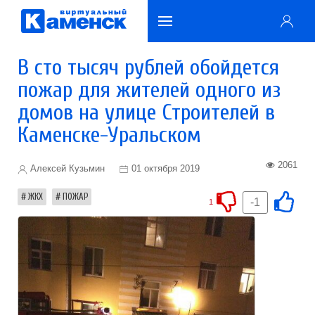
В сто тысяч рублей обойдется
пожар для жителей одного из
домов на улице Строителей в
Каменске-Уральском
2061
Алексей Кузьмин
01 октября 2019
ЖКХ
ПОЖАР
-1
1