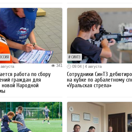
ОССИЯ
СИНТЗ
341
 августа
09:04 | 4 августа
ется работа по сбору
Сотрудники СинТЗ дебютир
ений граждан для
на кубке по арбалетному сп
 новой Народной
«Уральская стрела»
мы