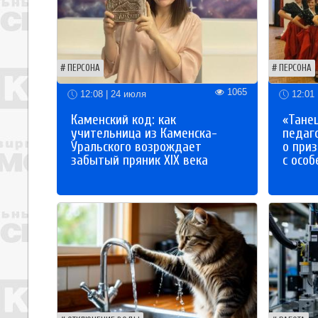
ПЕРСОНА
ПЕРСОНА
1065
12:08 | 24 июля
12:01 
Каменский код: как
«Танец
учительница из Каменска-
педаг
Уральского возрождает
о приз
забытый пряник XIX века
с осо