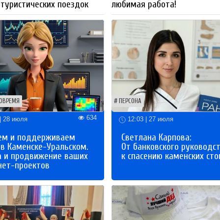
 туристических поездок
любимая работа!
ОВРЕМЯ
ПЕРСОНА
634
| 28 июля
12:03 | 27 июля
ем и поддерживаем
Светлана Карпова:
 в Каменске-Уральском.
От банковского руководс
а и продвижение ваших
к спасению каменских сто
нет-проектов