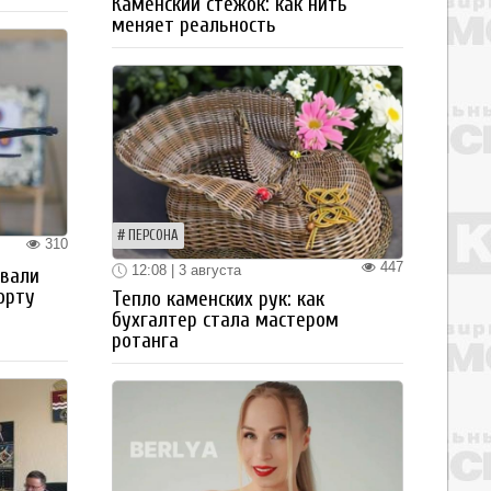
Каменский стежок: как нить
меняет реальность
ПЕРСОНА
310
447
12:08 | 3 августа
овали
орту
Тепло каменских рук: как
бухгалтер стала мастером
ротанга