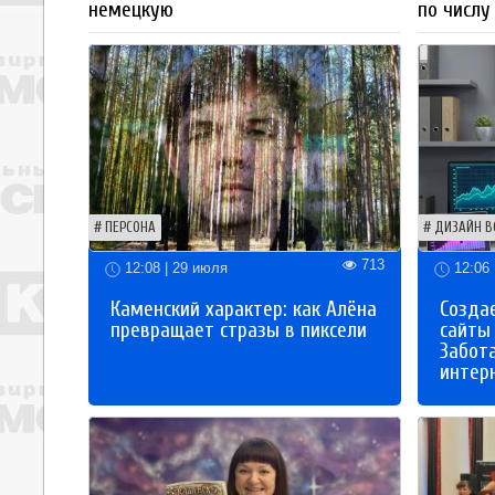
немецкую
по числу
ПЕРСОНА
ДИЗАЙН В
713
12:08 | 29 июля
12:06 
Каменский характер: как Алёна
Созда
превращает стразы в пиксели
сайты
Забот
интер