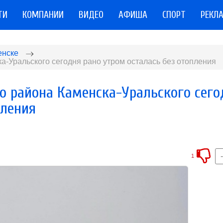
ТИ
КОМПАНИИ
ВИДЕО
АФИША
СПОРТ
РЕКЛ
енске
а-Уральского сегодня рано утром осталась без отопления
о района Каменска-Уральского сего
пления
1