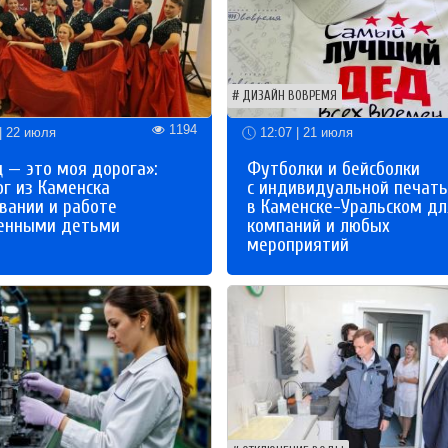
ДИЗАЙН ВОВРЕМЯ
1194
| 22 июля
12:07 | 21 июля
 — это моя дорога»:
Футболки и бейсболки
ог из Каменска
с индивидуальной печат
вании и работе
в Каменске-Уральском дл
бенными детьми
компаний и любых
мероприятий