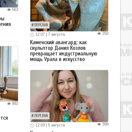
563
ры
жения
ПЕРСОНА
250
12:07 | 7 августа
Каменский авангард: как
скульптор Данил Козлов
превращает индустриальную
мощь Урала в искусство
892
ПЕРСОНА
ется
308
12:03 | 5 августа