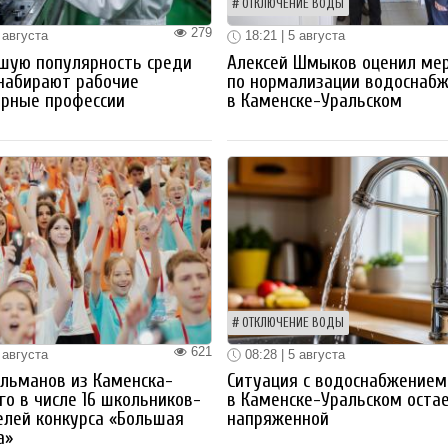
ОТКЛЮЧЕНИЕ ВОДЫ
279
 августа
18:21 | 5 августа
шую популярность среди
Алексей Шмыков оценил ме
набирают рабочие
по нормализации водоснаб
ерные профессии
в Каменске-Уральском
ОТКЛЮЧЕНИЕ ВОДЫ
621
 августа
08:28 | 5 августа
льманов из Каменска-
Ситуация с водоснабжением
го в числе 16 школьников-
в Каменске-Уральском оста
лей конкурса «Большая
напряженной
а»