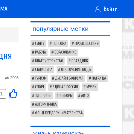
АМА
Войти
популярные метки
СИНТЗ
ПЕРСОНА
ПРОИСШЕСТВИЯ
дня
РАБОТА
ОБРАЗОВАНИЕ
БЛАГОУСТРОЙСТВО
ПРАЗДНИК
СТАТИСТИКА
ОТКЛЮЧЕНИЕ ВОДЫ
2906
ТУРИЗМ
ДИЗАЙН ВОВРЕМЯ
НАГРАДА
СПОРТ
ЕДИНАЯ РОССИЯ
МУЗЕЙ
-1
ЗДОРОВЬЕ
ВЫБОРЫ
АВТО
АЛГОРИТМИКА
ФОНД ПРЕДПРИНИМАТЕЛЬСТВА
жизнь каменска-