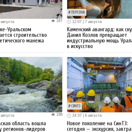
ПЕРСОНА
187
 августа
12:07 | 7 августа
ке-Уральском
Каменский авангард: как ск
ается строительство
Данил Козлов превращает
етического манежа
индустриальную мощь Урал
в искусство
СИНТЗ
198
 августа
14:37 | 6 августа
ская область вошла
Новое поколение на СинТЗ:
у регионов-лидеров
сегодня — экскурсия, завтра