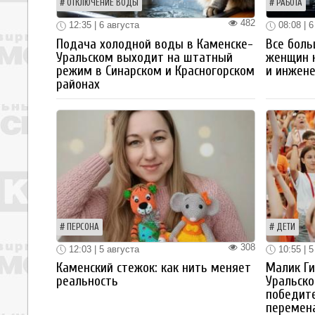
ОТКЛЮЧЕНИЕ ВОДЫ
РАБОТА
482
12:35 | 6 августа
08:08 | 6
Подача холодной воды в Каменске-
Все боль
Уральском выходит на штатный
женщин 
режим в Синарском и Красногорском
и инжен
районах
ПЕРСОНА
ДЕТИ
308
12:03 | 5 августа
10:55 | 5
Каменский стежок: как нить меняет
Малик Ги
реальность
Уральско
победите
перемен