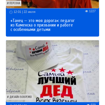
ПЕРСОНА
1227
12:01 | 22 июля
«Танец — это моя дорога»: педагог
из Каменска о призвании и работе
с особенными детьми
ДИЗАЙН ВОВРЕМЯ
929