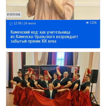
ПЕРСОНА
1106
12:08 | 24 июля
Каменский код: как учительница
из Каменска-Уральского возрождает
забытый пряник XIX века