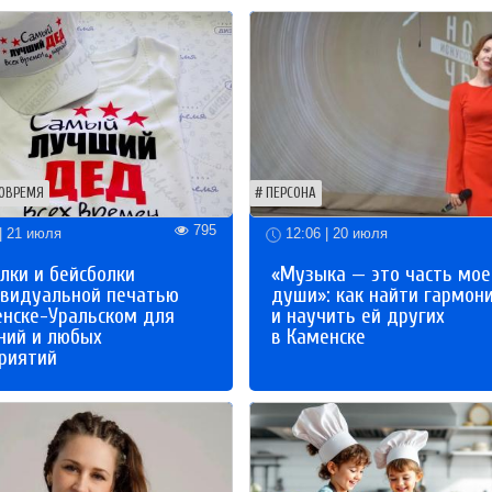
ОВРЕМЯ
ПЕРСОНА
795
| 21 июля
12:06 | 20 июля
лки и бейсболки
«Музыка — это часть мое
ивидуальной печатью
души»: как найти гармон
енске-Уральском для
и научить ей других
ний и любых
в Каменске
риятий