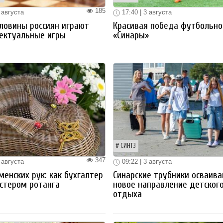
185
 августа
17:40 | 3 августа
ловины россиян играют
Красивая победа футбольно
ектуальные игры
«Синары»
СИНТЗ
347
 августа
09:22 | 3 августа
менских рук: как бухгалтер
Синарские трубники осваив
стером ротанга
новое направление детског
отдыха