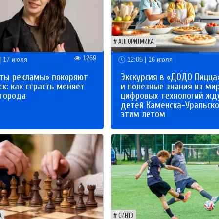
АЛГОРИТМИКА
1269
| 17 июля
12:05 | 16 июля
ты рекламы» покоряют
Экскурсия в «ДОДО Пицца
к: как страсть меняет
и полезные знания из ми
 города
цифровых технологий жд
детей Каменска-Уральско
этим летом
А
СИНТЗ