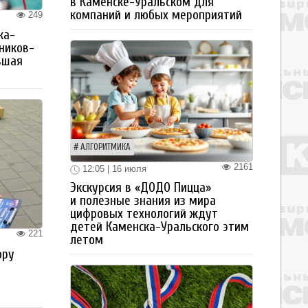
в Каменске-Уральском для
компаний и любых мероприятий
249
ка-
ьников-
ьшая
АЛГОРИТМИКА
2161
12:05 | 16 июля
Экскурсия в «ДОДО Пицца»
и полезные знания из мира
цифровых технологий ждут
детей Каменска-Уральского этим
221
летом
ору