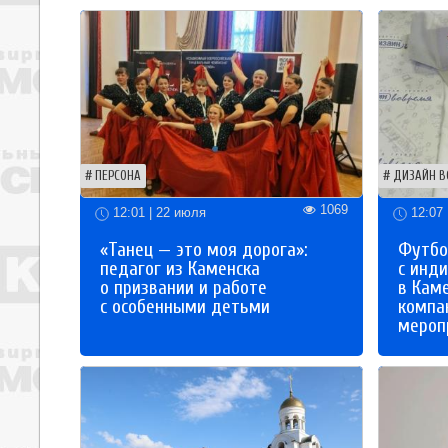
ПЕРСОНА
ДИЗАЙН В
1069
12:01 | 22 июля
12:07 
«Танец — это моя дорога»:
Футбо
педагог из Каменска
с инд
о призвании и работе
в Кам
с особенными детьми
компа
мероп