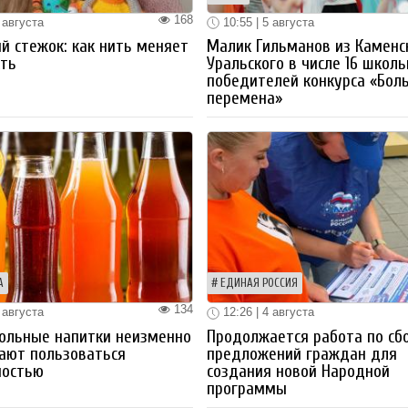
168
 августа
10:55 | 5 августа
й стежок: как нить меняет
Малик Гильманов из Каменс
ть
Уральского в числе 16 школ
победителей конкурса «Бол
перемена»
А
ЕДИНАЯ РОССИЯ
134
 августа
12:26 | 4 августа
ольные напитки неизменно
Продолжается работа по сб
ают пользоваться
предложений граждан для
ностью
создания новой Народной
программы