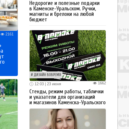
Недорогие и полезные подарки
в Каменске-Уральском. Ручки,
магниты и брелоки на любой
бюджет
2161
»
ра
ут
го
ДИЗАЙН ВОВРЕМЯ
1662
12:03 | 23 июня
Стенды, режим работы, таблички
и указатели для организаций
и магазинов Каменска-Уральского