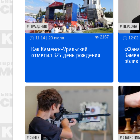
ПРАЗДНИК
ПЕРСОНА
2167
11:14 | 20 июля
12:02 
Как Каменск-Уральский
«Фана
отметил 325 день рождения
Каменс
облик
СИНТЗ
СТАТИСТИК