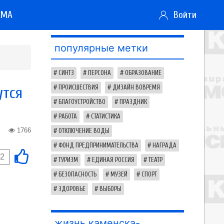
АМА
Войти
популярные метки
СИНТЗ
ПЕРСОНА
ОБРАЗОВАНИЕ
утся
ПРОИСШЕСТВИЯ
ДИЗАЙН ВОВРЕМЯ
БЛАГОУСТРОЙСТВО
ПРАЗДНИК
РАБОТА
СТАТИСТИКА
1766
ОТКЛЮЧЕНИЕ ВОДЫ
ФОНД ПРЕДПРИНИМАТЕЛЬСТВА
НАГРАДА
-2
ТУРИЗМ
ЕДИНАЯ РОССИЯ
ТЕАТР
БЕЗОПАСНОСТЬ
МУЗЕЙ
СПОРТ
ЗДОРОВЬЕ
ВЫБОРЫ
жизнь каменска-