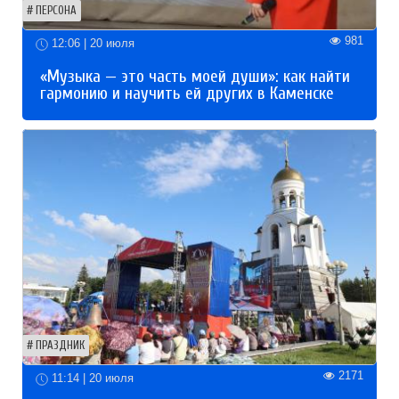
ПЕРСОНА
981
12:06 | 20 июля
«Музыка — это часть моей души»: как найти
гармонию и научить ей других в Каменске
ПРАЗДНИК
2171
11:14 | 20 июля