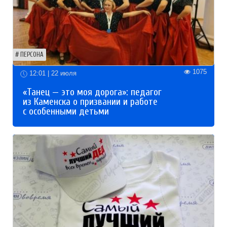
ПЕРСОНА
1075
12:01 | 22 июля
«Танец — это моя дорога»: педагог
из Каменска о призвании и работе
с особенными детьми