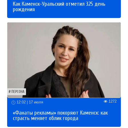
Как Каменск-Уральский отметил 325 день
рождения
ПЕРСОНА
1272
12:02 | 17 июля
«Фанаты рекламы» покоряют Каменск: как
страсть меняет облик города