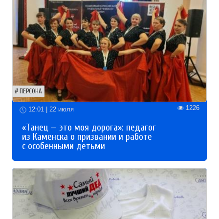
ПЕРСОНА
1226
12:01 | 22 июля
«Танец — это моя дорога»: педагог
из Каменска о призвании и работе
с особенными детьми