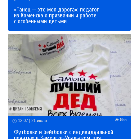
«Танец — это моя дорога»: педагог
из Каменска о призвании и работе
с особенными детьми
ДИЗАЙН ВОВРЕМЯ
855
12:07 | 21 июля
Футболки и бейсболки с индивидуальной
печатью в Каменске-Уральском для