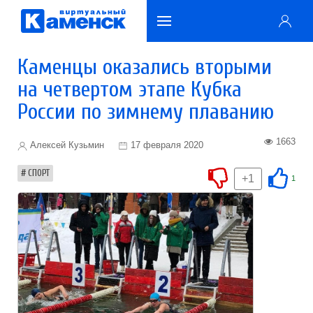
Каменцы оказались вторыми
на четвертом этапе Кубка
России по зимнему плаванию
1663
Алексей Кузьмин
17 февраля 2020
СПОРТ
+1
1