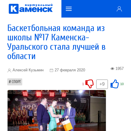
Баскетбольная команда из
школы №17 Каменска-
Уральского стала лучшей в
области
1957
Алексей Кузьмин
27 февраля 2020
СПОРТ
+9
1
10