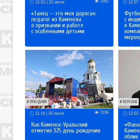
1091
12:01 | 22 июля
12:07 
«Танец — это моя дорога»:
Футбо
педагог из Каменска
с инд
о призвании и работе
в Кам
с особенными детьми
компа
мероп
ПРАЗДНИК
ПЕРСОНА
2186
11:14 | 20 июля
12:02 
Как Каменск-Уральский
«Фана
отметил 325 день рождения
Каменс
облик