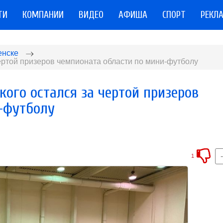
ТИ
КОМПАНИИ
ВИДЕО
АФИША
СПОРТ
РЕКЛ
енске
ертой призеров чемпионата области по мини-футболу
ого остался за чертой призеров
-футболу
1