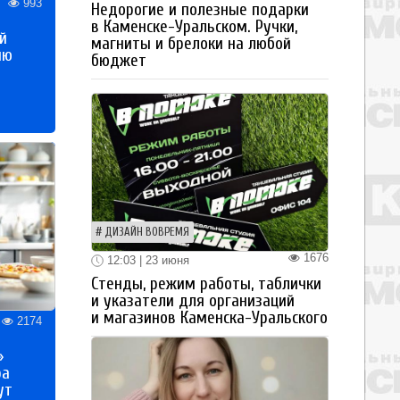
993
Недорогие и полезные подарки
в Каменске-Уральском. Ручки,
й
магниты и брелоки на любой
ию
бюджет
ДИЗАЙН ВОВРЕМЯ
1676
12:03 | 23 июня
Стенды, режим работы, таблички
и указатели для организаций
и магазинов Каменска-Уральского
2174
»
ра
ут