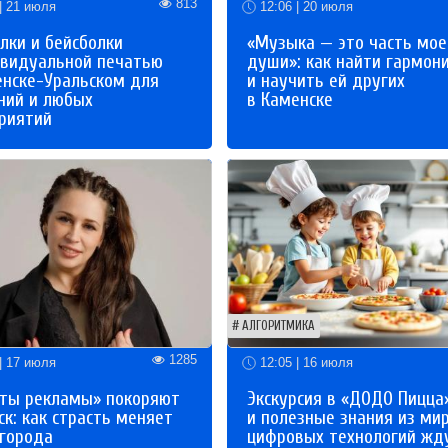
813
| 21 июля
12:06 | 20 июля
лки и бейсболки
«Музыка — это часть мое
ивидуальной печатью
души»: как найти гармон
енске-Уральском для
и научить ей других
ний и любых
в Каменске
риятий
АЛГОРИТМИКА
1285
| 17 июля
12:05 | 16 июля
ты рекламы» покоряют
Экскурсия в «ДОДО Пицца
к: как страсть меняет
и полезные знания из ми
 города
цифровых технологий жд