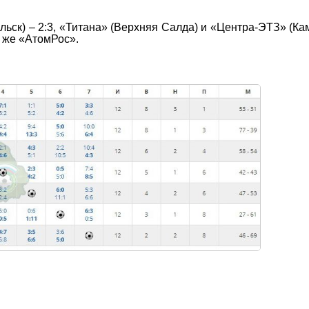
льск) – 2:3, «Титана» (Верхняя Салда) и «Центра-ЭТЗ» (К
л же «АтомРос».