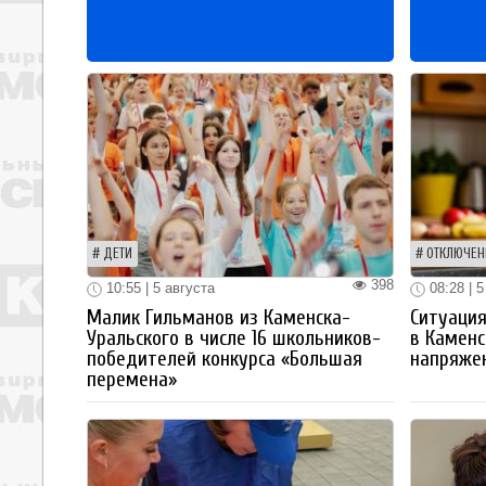
ДЕТИ
ОТКЛЮЧЕН
398
10:55 | 5 августа
08:28 | 5
Малик Гильманов из Каменска-
Ситуация
Уральского в числе 16 школьников-
в Каменс
победителей конкурса «Большая
напряже
перемена»