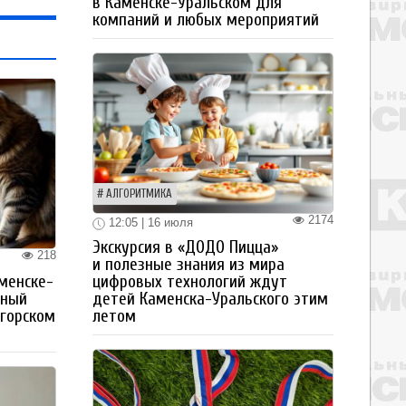
в Каменске-Уральском для
компаний и любых мероприятий
АЛГОРИТМИКА
2174
12:05 | 16 июля
Экскурсия в «ДОДО Пицца»
218
и полезные знания из мира
цифровых технологий ждут
менске-
детей Каменска-Уральского этим
тный
летом
огорском