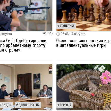
СТАТИСТИКА
226
 августа
08:06 | 4 августа
ики СинТЗ дебютировали
Около половины россиян иг
 по арбалетному спорту
в интеллектуальные игры
ая стрела»
ИЕ ВОДЫ
ЕДИНАЯ РОССИЯ
ПЕРСОНА