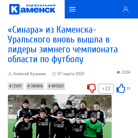
«Синара» из Каменска-
Уральского вновь вышла в
лидеры зимнего чемпионата
области по футболу
2104
Алексей Кузьмин
07 марта 2020
СПОРТ
СИНАРА
ФУТБОЛ
+13
13