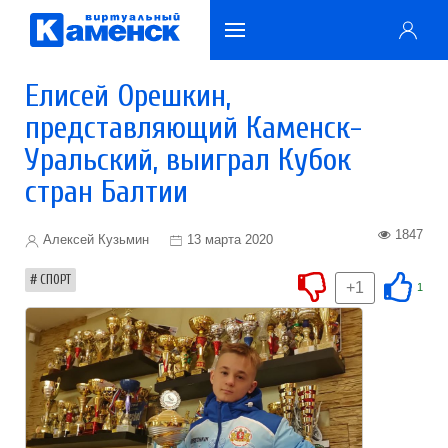
Елисей Орешкин,
представляющий Каменск-
Уральский, выиграл Кубок
стран Балтии
1847
Алексей Кузьмин
13 марта 2020
СПОРТ
+1
1