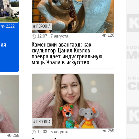
2222
ПЕРСОНА
120
12:07 | 7 августа
Каменский авангард: как
ния
скульптор Данил Козлов
превращает индустриальную
мощь Урала в искусство
ПЕРСОНА
259
12:03 | 5 августа
259