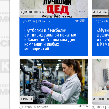
ДИЗАЙН ВОВРЕМЯ
ПЕРСОНА
858
12:07 | 21 июля
12:06 
Футболки и бейсболки
«Музы
с индивидуальной печатью
души»
в Каменске-Уральском для
и науч
компаний и любых
в Кам
мероприятий
РАБОТА
ОТКЛЮЧЕН
187
08:08 | 6 августа
18:21 | 5