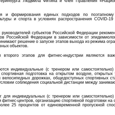
атеринбурга Людмила Фитина и член Правления «Нацио
оля и формирования единых подходов по поэтапному
льтуры и спорта в условиях распространения COVID-19
 руководителей субъектов Российской Федерации рекоме
тов Российской Федерации в зависимости от эпидемиоло
ринимают решение о запуске этапов выхода из режима огр
вных объектов.
и второго этапов для фитнес-индустрии являются ва
ются индивидуальные (с тренером или самостоятельно)
 спортивная подготовка на открытом воздухе, открытых
и велосипедных дорожках, общедоступных спортивных ст
 условии соблюдения социальной дистанции между заним
г для индивидуальных (с тренером или самостоятельно)
и фитнес-центров, организацию спортивной подготовки на 
более 25 процентов от единовременной пропускной спо