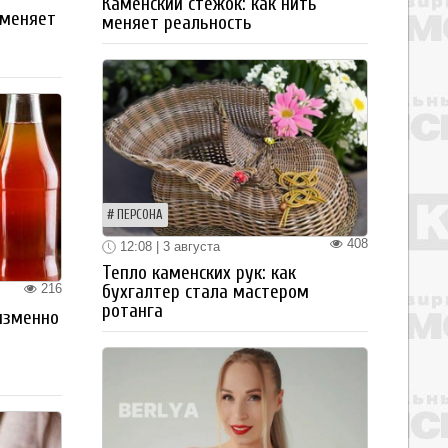
Каменский стежок: как нить
 меняет
меняет реальность
ПЕРСОНА
408
12:08 | 3 августа
Тепло каменских рук: как
216
бухгалтер стала мастером
ротанга
изменно