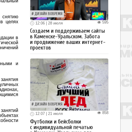
нальный
ДИЗАЙН ВОВРЕМЯ
 снятию
 в целях
595
12:06 | 28 июля
Создаем и поддерживаем сайты
в Каменске-Уральском. Забота
ндации в
и продвижение ваших интернет-
гической
проектов
аничений
жными и
 занятия
 уличных
адионах,
ающимися
ДИЗАЙН ВОВРЕМЯ
 занятий
858
12:07 | 21 июля
объектах
собности
Футболки и бейсболки
с индивидуальной печатью