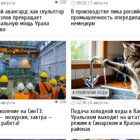
120
 августа
08:02 | 7 августа
й авангард: как скульптор
В производстве пива россий
озлов превращает
промышленность опередил
иальную мощь Урала
немецкую
тво
ОТКЛЮЧЕНИЕ ВОДЫ
156
 августа
12:35 | 6 августа
коление на СинТЗ:
Подача холодной воды в Ка
— экскурсия, завтра —
Уральском выходит на шта
работа!
режим в Синарском и Красн
районах