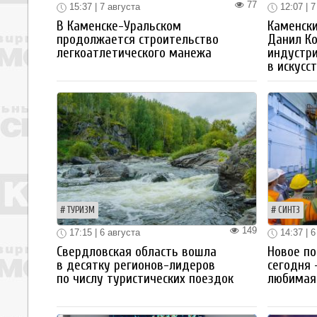
77
15:37 | 7 августа
12:07 | 7
В Каменске-Уральском
Каменски
продолжается строительство
Данил К
легкоатлетического манежа
индустр
в искусс
ТУРИЗМ
СИНТЗ
149
17:15 | 6 августа
14:37 | 6
Свердловская область вошла
Новое по
в десятку регионов-лидеров
сегодня 
по числу туристических поездок
любимая 