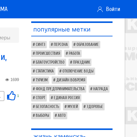
АМА
Войти
популярные метки
 меры
СИНТЗ
ПЕРСОНА
ОБРАЗОВАНИЕ
и,
ПРОИСШЕСТВИЯ
РАБОТА
БЛАГОУСТРОЙСТВО
ПРАЗДНИК
СТАТИСТИКА
ОТКЛЮЧЕНИЕ ВОДЫ
1699
ТУРИЗМ
ДИЗАЙН ВОВРЕМЯ
ФОНД ПРЕДПРИНИМАТЕЛЬСТВА
НАГРАДА
1
1
СПОРТ
ЕДИНАЯ РОССИЯ
БЕЗОПАСНОСТЬ
МУЗЕЙ
ЗДОРОВЬЕ
ВЫБОРЫ
АВТО
жизнь каменска-