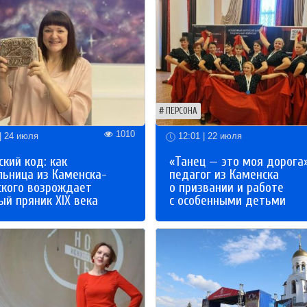
ПЕРСОНА
1010
| 24 июля
12:01 | 22 июля
кий код: как
«Танец — это моя дорога»
льница из Каменска-
педагог из Каменска
ского возрождает
о призвании и работе
й пряник XIX века
с особенными детьми