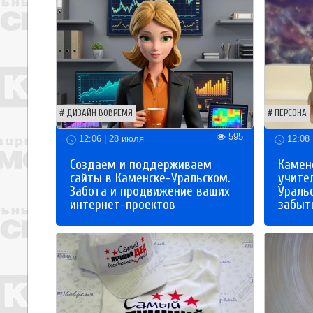
ДИЗАЙН ВОВРЕМЯ
ПЕРСОНА
595
12:06 | 28 июля
12:08 
Создаем и поддерживаем
Каменс
сайты в Каменске-Уральском.
учите
Забота и продвижение ваших
Ураль
интернет-проектов
забыты