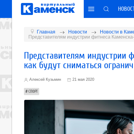
НОВОС
Главная
Новости
Новости в Кам
Представителям индустрии фитнеса Каменска-У
Представителям индустрии ф
как будут сниматься ограни
Алексей Кузьмин
21 мая 2020
СПОРТ