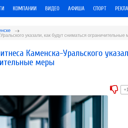
ТИ
КОМПАНИИ
ВИДЕО
АФИША
СПОРТ
РЕКЛ
енске
ральского указали, как будут сниматься ограничительные
итнеса Каменска-Уральского указал
чительные меры
+