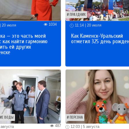
ПРАЗДНИК
1034
| 20 июля
11:14 | 20 июля
ка — это часть моей
Как Каменск-Уральский
: как найти гармонию
отметил 325 день рожде
ить ей других
енске
ИЕ ВОДЫ
ПЕРСОНА
487
 августа
12:03 | 5 августа