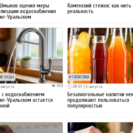
 Шмыков оценил меры
Каменский стежок: как нить
ализации водоснабжения
реальность
ке-Уральском
ИЕ ВОДЫ
СТАТИСТИКА
810
 августа
08:07 | 5 августа
 с водоснабжением
Безалкогольные напитки не
ке-Уральском остается
продолжают пользоваться
нной
популярностью