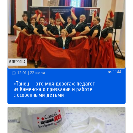
ПЕРСОНА
1144
12:01 | 22 июля
«Танец — это моя дорога»: педагог
из Каменска о призвании и работе
с особенными детьми