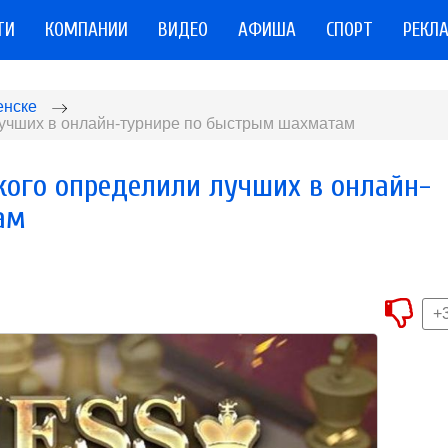
ТИ
КОМПАНИИ
ВИДЕО
АФИША
СПОРТ
РЕКЛ
енске
лучших в онлайн-турнире по быстрым шахматам
ого определили лучших в онлайн-
ам
+