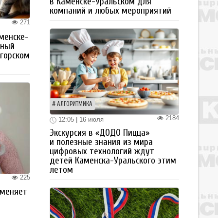
в Каменске-Уральском для
компаний и любых мероприятий
271
менске-
тный
огорском
АЛГОРИТМИКА
2184
12:05 | 16 июля
Экскурсия в «ДОДО Пицца»
и полезные знания из мира
цифровых технологий ждут
детей Каменска-Уральского этим
летом
225
 меняет