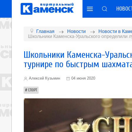
НОВОС
Главная
Новости
Новости в Кам
Школьники Каменска-Уральского определили 
Школьники Каменска-Уральск
турнире по быстрым шахмат
Алексей Кузьмин
04 июня 2020
СПОРТ