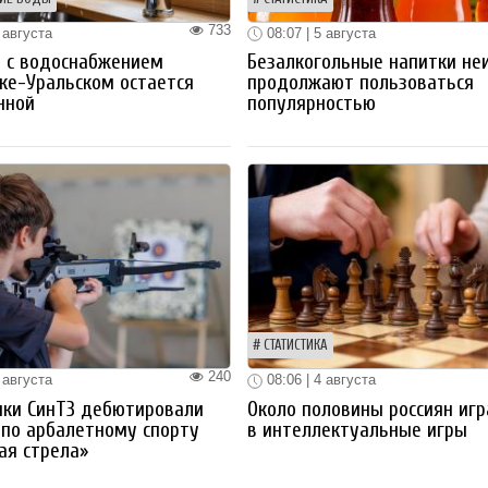
733
 августа
08:07 | 5 августа
 с водоснабжением
Безалкогольные напитки не
ке-Уральском остается
продолжают пользоваться
нной
популярностью
СТАТИСТИКА
240
 августа
08:06 | 4 августа
ики СинТЗ дебютировали
Около половины россиян иг
 по арбалетному спорту
в интеллектуальные игры
ая стрела»