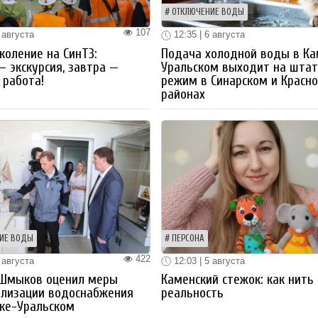
ОТКЛЮЧЕНИЕ ВОДЫ
107
 августа
12:35 | 6 августа
коление на СинТЗ:
Подача холодной воды в Ка
— экскурсия, завтра —
Уральском выходит на шта
работа!
режим в Синарском и Красн
районах
ИЕ ВОДЫ
ПЕРСОНА
422
 августа
12:03 | 5 августа
 Шмыков оценил меры
Каменский стежок: как нить
ализации водоснабжения
реальность
ке-Уральском