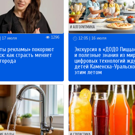
АЛГОРИТМИКА
1296
| 17 июля
12:05 | 16 июля
ты рекламы» покоряют
Экскурсия в «ДОДО Пицца
к: как страсть меняет
и полезные знания из ми
 города
цифровых технологий жд
детей Каменска-Уральско
этим летом
ИЕ ВОДЫ
СТАТИСТИКА