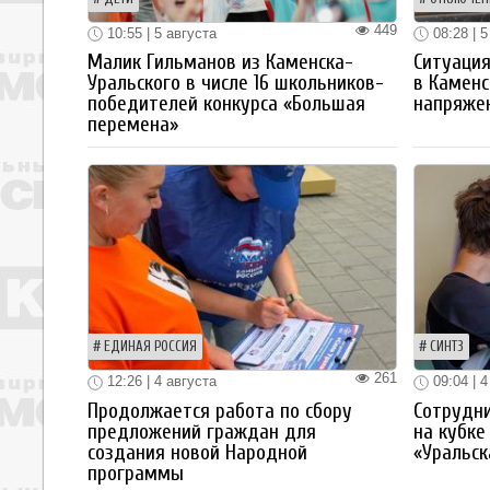
449
10:55 | 5 августа
08:28 | 5
Малик Гильманов из Каменска-
Ситуация
Уральского в числе 16 школьников-
в Каменс
победителей конкурса «Большая
напряже
перемена»
ЕДИНАЯ РОССИЯ
СИНТЗ
261
12:26 | 4 августа
09:04 | 4
Продолжается работа по сбору
Сотрудн
предложений граждан для
на кубке
создания новой Народной
«Уральск
программы