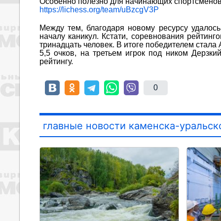
Особенно полезно для начинающих спортсменов
https://lichess.org/team/uBzcgV3P
Между тем, благодаря новому ресурсу удалос
началу каникул. Кстати, соревнования рейтинг
тринадцать человек. В итоге победителем стала
5,5 очков, на третьем игрок под ником Дерзки
рейтингу.
0
главные новости каменска-уральск