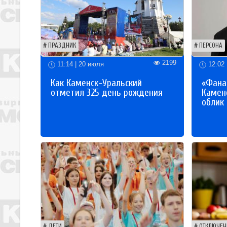
ПРАЗДНИК
ПЕРСОНА
2199
11:14 | 20 июля
12:02 
Как Каменск-Уральский
«Фана
отметил 325 день рождения
Каменс
облик
ДЕТИ
ОТКЛЮЧЕН