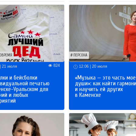
ОВРЕМЯ
ПЕРСОНА
824
| 21 июля
12:06 | 20 июля
лки и бейсболки
«Музыка — это часть мое
ивидуальной печатью
души»: как найти гармон
енске-Уральском для
и научить ей других
ний и любых
в Каменске
риятий