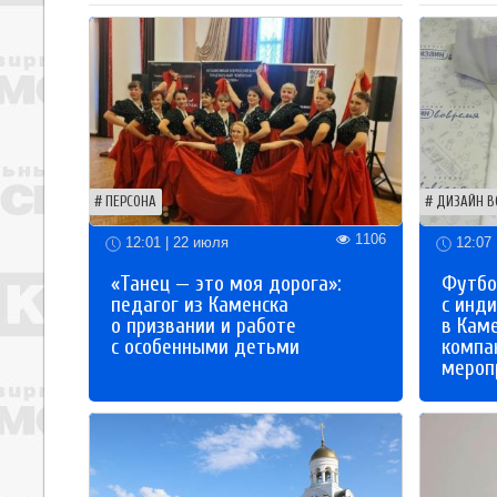
ПЕРСОНА
ДИЗАЙН В
1106
12:01 | 22 июля
12:07 
«Танец — это моя дорога»:
Футбо
педагог из Каменска
с инд
о призвании и работе
в Кам
с особенными детьми
компа
мероп