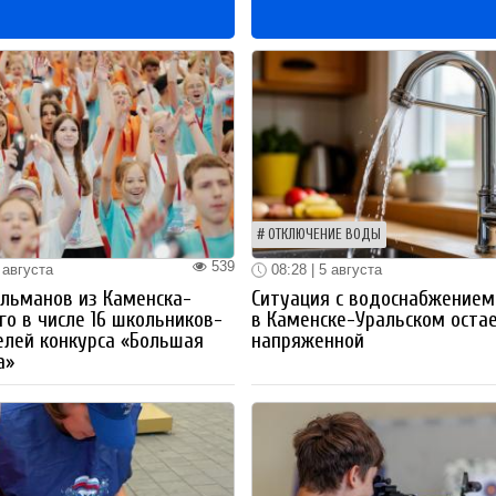
ОТКЛЮЧЕНИЕ ВОДЫ
539
 августа
08:28 | 5 августа
льманов из Каменска-
Ситуация с водоснабжением
го в числе 16 школьников-
в Каменске-Уральском оста
лей конкурса «Большая
напряженной
а»