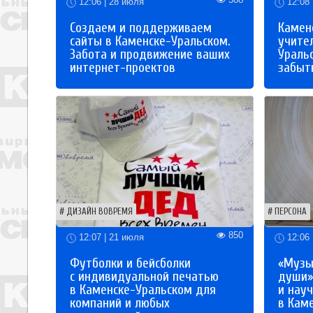
12:06 | 28 июля
12:08 
Создаем и поддерживаем
Каменс
сайты в Каменске-Уральском.
учите
Забота и продвижение ваших
Ураль
интернет-проектов
забыты
ДИЗАЙН ВОВРЕМЯ
ПЕРСОНА
850
12:07 | 21 июля
12:06 
Футболки и бейсболки
«Музы
с индивидуальной печатью
души»
в Каменске-Уральском для
и науч
компаний и любых
в Кам