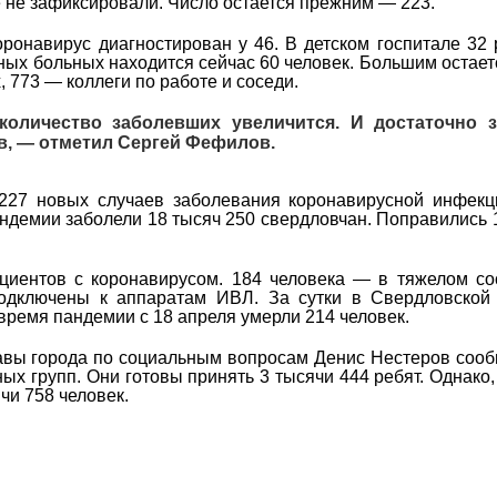
 не зафиксировали. Число остается прежним — 223.
оронавирус диагностирован у 46. В детском госпитале 32 
ных больных находится сейчас 60 человек. Большим остает
 773 — коллеги по работе и соседи.
количество заболевших увеличится. И достаточно з
в, — отметил Сергей Фефилов.
 227 новых случаев заболевания коронавирусной инфекц
андемии заболели 18 тысяч 250 свердловчан. Поправились 
ациентов с коронавирусом. 184 человека — в тяжелом со
одключены к аппаратам ИВЛ. За сутки в Свердловской 
время пандемии с 18 апреля умерли 214 человек.
авы города по социальным вопросам Денис Нестеров сооб
ых групп. Они готовы принять 3 тысячи 444 ребят. Однако,
чи 758 человек.