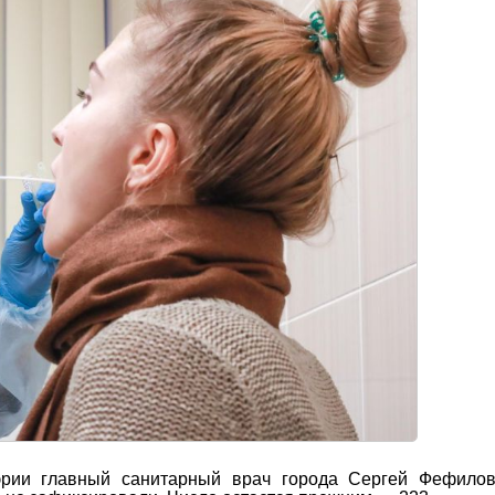
рии главный санитарный врач города Сергей Фефилов