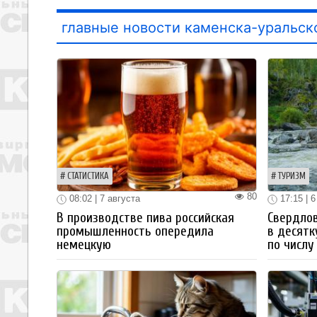
главные новости каменска-уральск
СТАТИСТИКА
ТУРИЗМ
80
08:02 | 7 августа
17:15 | 6
В производстве пива российская
Свердлов
промышленность опередила
в десятк
немецкую
по числу