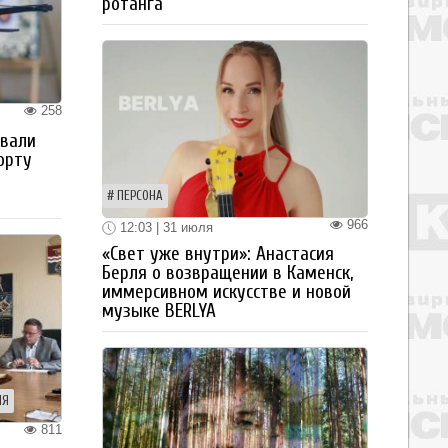
ротанга
258
овали
орту
ПЕРСОНА
966
12:03 | 31 июля
«Свет уже внутри»: Анастасия
Берля о возвращении в Каменск,
иммерсивном искусстве и новой
музыке BERLYA
ИЯ
811