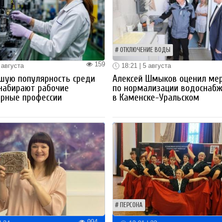
ОТКЛЮЧЕНИЕ ВОДЫ
159
 августа
18:21 | 5 августа
шую популярность среди
Алексей Шмыков оценил ме
набирают рабочие
по нормализации водоснаб
ерные профессии
в Каменске-Уральском
ПЕРСОНА
994