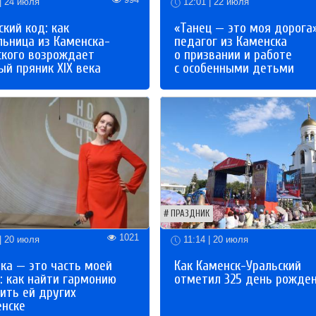
| 24 июля
12:01 | 22 июля
кий код: как
«Танец — это моя дорога»
льница из Каменска-
педагог из Каменска
ского возрождает
о призвании и работе
й пряник XIX века
с особенными детьми
ПРАЗДНИК
1021
| 20 июля
11:14 | 20 июля
ка — это часть моей
Как Каменск-Уральский
: как найти гармонию
отметил 325 день рожде
ить ей других
енске