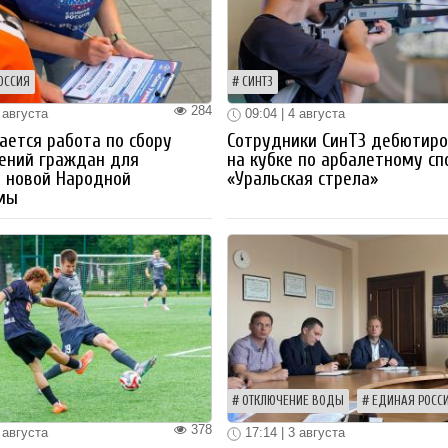
ОССИЯ
СИНТЗ
284
 августа
09:04 | 4 августа
ется работа по сбору
Сотрудники СинТЗ дебютир
ений граждан для
на кубке по арбалетному сп
 новой Народной
«Уральская стрела»
мы
ОТКЛЮЧЕНИЕ ВОДЫ
ЕДИНАЯ РОСС
378
 августа
17:14 | 3 августа