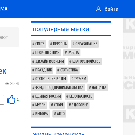
АМА
Войти
популярные метки
щают
СИНТЗ
ПЕРСОНА
ОБРАЗОВАНИЕ
ПРОИСШЕСТВИЯ
РАБОТА
ДИЗАЙН ВОВРЕМЯ
БЛАГОУСТРОЙСТВО
ек
ПРАЗДНИК
СТАТИСТИКА
ОТКЛЮЧЕНИЕ ВОДЫ
ТУРИЗМ
2996
ФОНД ПРЕДПРИНИМАТЕЛЬСТВА
НАГРАДА
ЕДИНАЯ РОССИЯ
БЕЗОПАСНОСТЬ
1
1
МУЗЕЙ
СПОРТ
ЗДОРОВЬЕ
ВЫБОРЫ
АВТО
жизнь каменска-