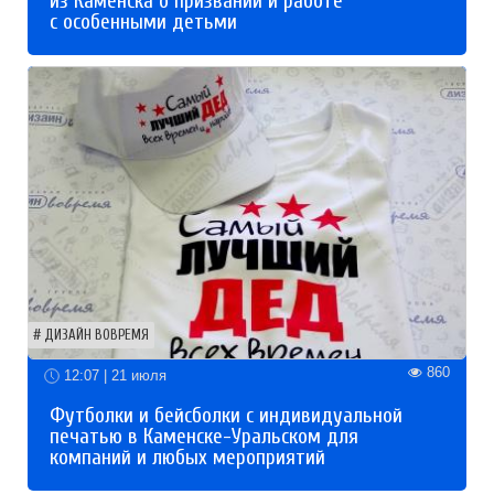
из Каменска о призвании и работе
с особенными детьми
ДИЗАЙН ВОВРЕМЯ
860
12:07 | 21 июля
Футболки и бейсболки с индивидуальной
печатью в Каменске-Уральском для
компаний и любых мероприятий