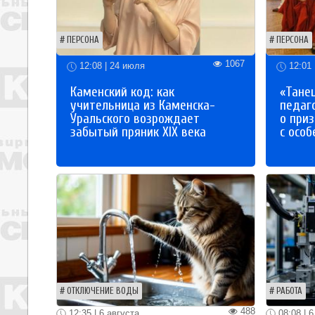
ПЕРСОНА
ПЕРСОНА
1067
12:08 | 24 июля
12:01 
Каменский код: как
«Танец
учительница из Каменска-
педаг
Уральского возрождает
о приз
забытый пряник XIX века
с осо
ОТКЛЮЧЕНИЕ ВОДЫ
РАБОТА
488
12:35 | 6 августа
08:08 | 6