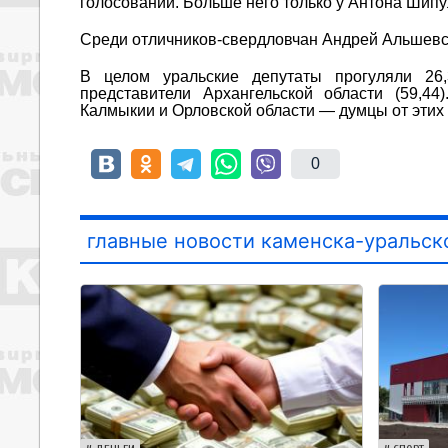
голосований. Больше него только у Антона Шипул
Среди отличников-свердловчан Андрей Альшевских
В целом уральские депутаты прогуляли 26,
представители Архангельской области (59,4
Калмыкии и Орловской области — думцы от этих 
0
главные новости каменска-уральск