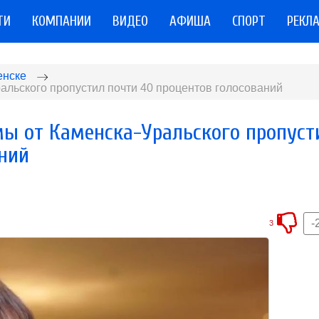
ТИ
КОМПАНИИ
ВИДЕО
АФИША
СПОРТ
РЕКЛ
енске
альского пропустил почти 40 процентов голосований
мы от Каменска-Уральского пропуст
аний
-
3