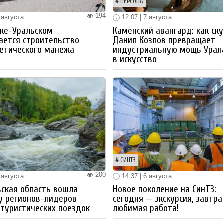
ПЕРСОНА
194
 августа
12:07 | 7 августа
ке-Уральском
Каменский авангард: как ск
ается строительство
Данил Козлов превращает
етического манежа
индустриальную мощь Урал
в искусство
СИНТЗ
200
 августа
14:37 | 6 августа
ская область вошла
Новое поколение на СинТЗ:
у регионов-лидеров
сегодня — экскурсия, завтра
 туристических поездок
любимая работа!