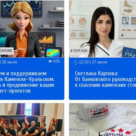
ОВРЕМЯ
ПЕРСОНА
635
| 28 июля
12:03 | 27 июля
ем и поддерживаем
Светлана Карпова:
 в Каменске-Уральском.
От банковского руководс
а и продвижение ваших
к спасению каменских сто
нет-проектов