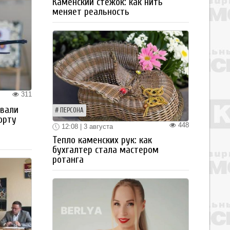
Каменский стежок: как нить
меняет реальность
311
овали
ПЕРСОНА
орту
448
12:08 | 3 августа
Тепло каменских рук: как
бухгалтер стала мастером
ротанга