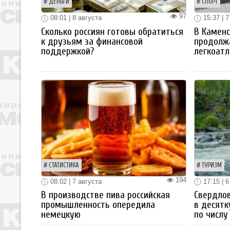
ДЕНЬГИ
СПОРТ
97
08:01 | 8 августа
15:37 | 7
Сколько россиян готовы обратиться
В Каменс
к друзьям за финансовой
продолж
поддержкой?
легкоатл
СТАТИСТИКА
ТУРИЗМ
194
08:02 | 7 августа
17:15 | 6
В производстве пива российская
Свердлов
промышленность опередила
в десятк
немецкую
по числу