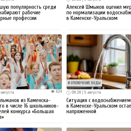
шую популярность среди
Алексей Шмыков оценил ме
набирают рабочие
по нормализации водоснаб
ерные профессии
в Каменске-Уральском
ОТКЛЮЧЕНИЕ ВОДЫ
624
 августа
08:28 | 5 августа
льманов из Каменска-
Ситуация с водоснабжением
го в числе 16 школьников-
в Каменске-Уральском оста
лей конкурса «Большая
напряженной
а»