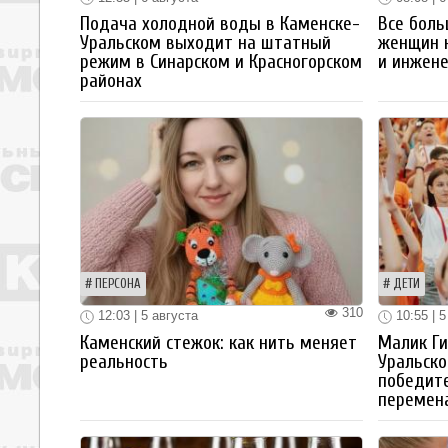
Подача холодной воды в Каменске-
Все боль
Уральском выходит на штатный
женщин 
режим в Синарском и Красногорском
и инжен
районах
ПЕРСОНА
ДЕТИ
310
12:03 | 5 августа
10:55 | 5
Каменский стежок: как нить меняет
Малик Ги
реальность
Уральско
победите
перемен