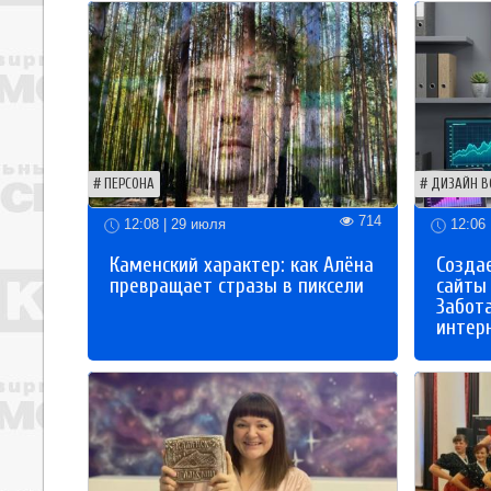
ПЕРСОНА
ДИЗАЙН В
714
12:08 | 29 июля
12:06 
Каменский характер: как Алёна
Созда
превращает стразы в пиксели
сайты
Забот
интер