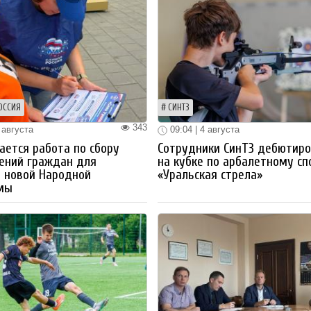
ОССИЯ
СИНТЗ
343
 августа
09:04 | 4 августа
ется работа по сбору
Сотрудники СинТЗ дебютир
ений граждан для
на кубке по арбалетному сп
 новой Народной
«Уральская стрела»
мы