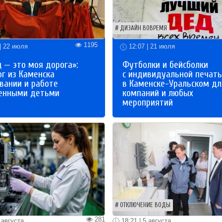
ДИЗАЙН ВОВРЕМЯ
1195
| 22 июля
12:07 | 21 июля
 — это моя дорога»:
Футболки и бейсболки
ог из Каменска
с индивидуальной печат
вании и работе
в Каменске-Уральском дл
бенными детьми
компаний и любых
мероприятий
ОТКЛЮЧЕНИЕ ВОДЫ
281
 августа
18:21 | 5 августа