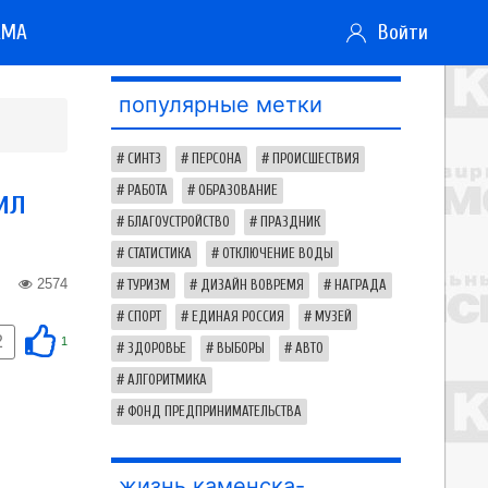
АМА
Войти
популярные метки
СИНТЗ
ПЕРСОНА
ПРОИСШЕСТВИЯ
ил
РАБОТА
ОБРАЗОВАНИЕ
БЛАГОУСТРОЙСТВО
ПРАЗДНИК
СТАТИСТИКА
ОТКЛЮЧЕНИЕ ВОДЫ
2574
ТУРИЗМ
ДИЗАЙН ВОВРЕМЯ
НАГРАДА
СПОРТ
ЕДИНАЯ РОССИЯ
МУЗЕЙ
2
1
ЗДОРОВЬЕ
ВЫБОРЫ
АВТО
АЛГОРИТМИКА
ФОНД ПРЕДПРИНИМАТЕЛЬСТВА
жизнь каменска-