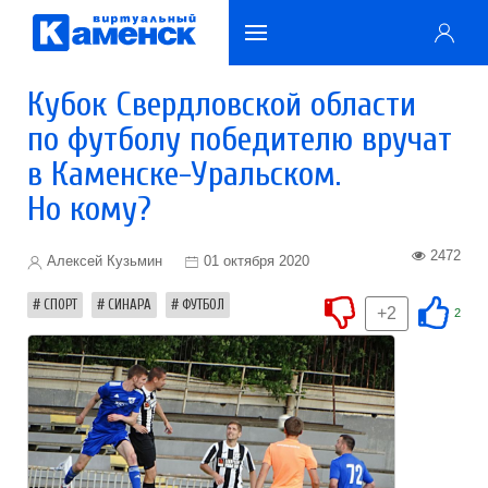
Кубок Свердловской области
по футболу победителю вручат
в Каменске-Уральском.
Но кому?
2472
Алексей Кузьмин
01 октября 2020
СПОРТ
СИНАРА
ФУТБОЛ
+2
2