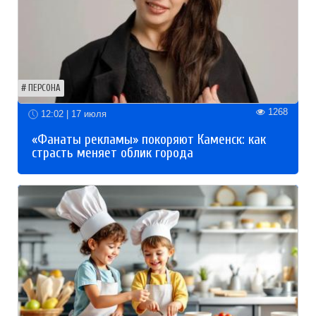
ПЕРСОНА
1268
12:02 | 17 июля
«Фанаты рекламы» покоряют Каменск: как
страсть меняет облик города