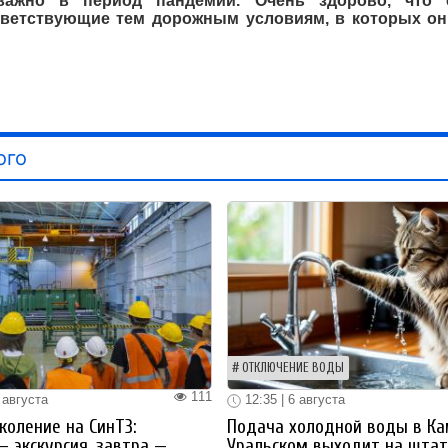
важно в период пандемии. Очень здорово, что 
ветствующие тем дорожным условиям, в которых он
ого
ОТКЛЮЧЕНИЕ ВОДЫ
111
 августа
12:35 | 6 августа
коление на СинТЗ:
Подача холодной воды в Ка
— экскурсия, завтра —
Уральском выходит на шта