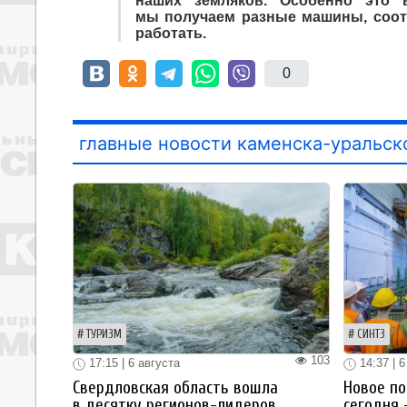
наших земляков. Особенно это 
мы получаем разные машины, соот
работать.
0
главные новости каменска-уральск
ТУРИЗМ
СИНТЗ
103
17:15 | 6 августа
14:37 | 6
Свердловская область вошла
Новое по
в десятку регионов-лидеров
сегодня 