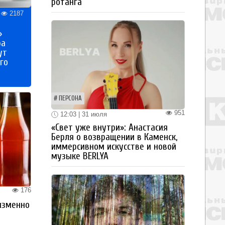
ротанга
2187
»
ра
ут
го
ПЕРСОНА
951
12:03 | 31 июля
«Свет уже внутри»: Анастасия
Берля о возвращении в Каменск,
иммерсивном искусстве и новой
музыке BERLYA
176
изменно