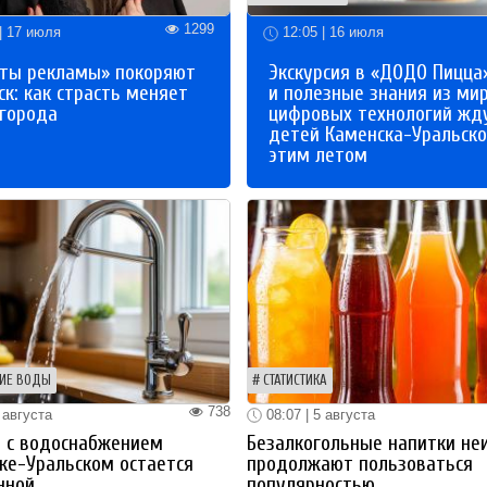
1299
| 17 июля
12:05 | 16 июля
ты рекламы» покоряют
Экскурсия в «ДОДО Пицца
к: как страсть меняет
и полезные знания из ми
 города
цифровых технологий жд
детей Каменска-Уральско
этим летом
ИЕ ВОДЫ
СТАТИСТИКА
738
 августа
08:07 | 5 августа
 с водоснабжением
Безалкогольные напитки не
ке-Уральском остается
продолжают пользоваться
нной
популярностью