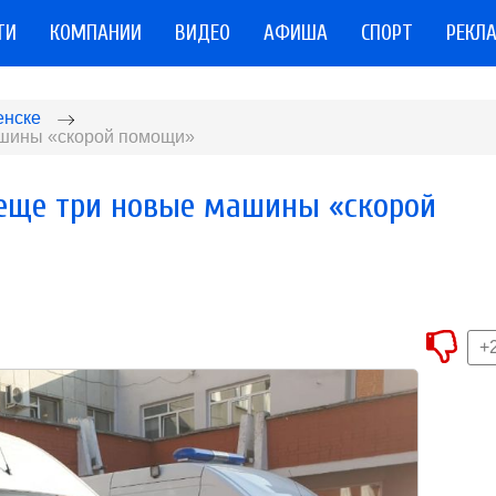
ТИ
КОМПАНИИ
ВИДЕО
АФИША
СПОРТ
РЕКЛ
енске
ашины «скорой помощи»
еще три новые машины «скорой
+