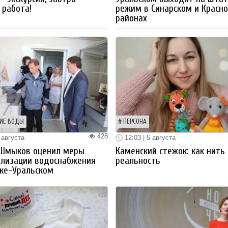
работа!
режим в Синарском и Красн
районах
ИЕ ВОДЫ
ПЕРСОНА
428
 августа
12:03 | 5 августа
 Шмыков оценил меры
Каменский стежок: как нить
ализации водоснабжения
реальность
ке-Уральском