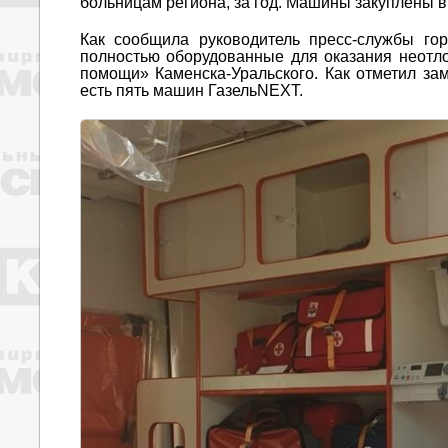
больницам региона, за год. Машины закуплены 
Как сообщила руководитель пресс-службы го
полностью оборудованные для оказания неотл
помощи» Каменска-Уральского. Как отметил зам
есть пять машин ГазельNEXT.