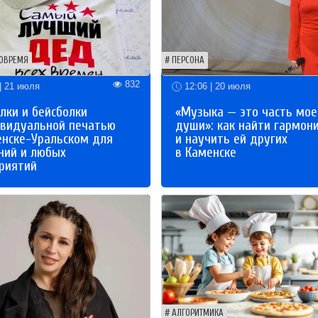
ОВРЕМЯ
ПЕРСОНА
832
| 21 июля
12:06 | 20 июля
лки и бейсболки
«Музыка — это часть мое
ивидуальной печатью
души»: как найти гармон
енске-Уральском для
и научить ей других
ний и любых
в Каменске
риятий
АЛГОРИТМИКА