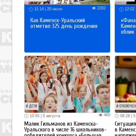
2202
11:14 | 20 июля
12:02 
Как Каменск-Уральский
«Фана
отметил 325 день рождения
Каменс
облик
ДЕТИ
ОТКЛЮЧЕН
460
10:55 | 5 августа
08:28 | 5
Малик Гильманов из Каменска-
Ситуация
Уральского в числе 16 школьников-
в Каменс
победителей конкурса «Большая
напряже