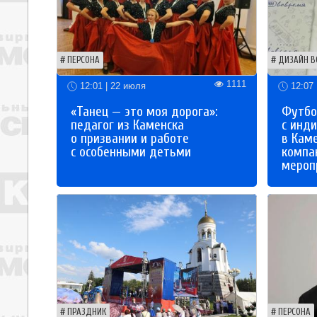
ПЕРСОНА
ДИЗАЙН В
1111
12:01 | 22 июля
12:07 
«Танец — это моя дорога»:
Футбо
педагог из Каменска
с инд
о призвании и работе
в Кам
с особенными детьми
компа
мероп
ПРАЗДНИК
ПЕРСОНА